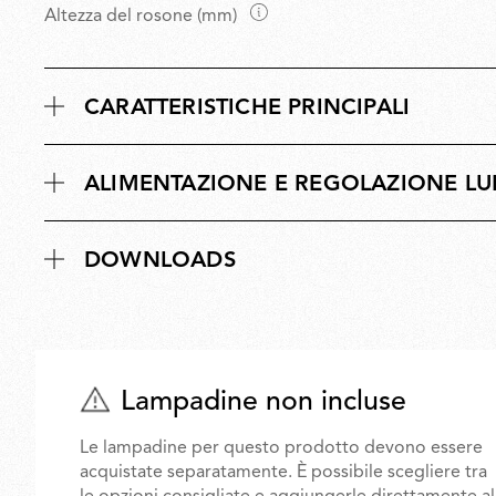
D
Altezza del rosone (mm)
m
i
e
m
n
e
s
CARATTERISTICHE PRINCIPALI
n
i
s
o
i
n
ALIMENTAZIONE E REGOLAZIONE L
o
i
n
i
DOWNLOADS
Lampadine non incluse
Le lampadine per questo prodotto devono essere
acquistate separatamente. È possibile scegliere tra