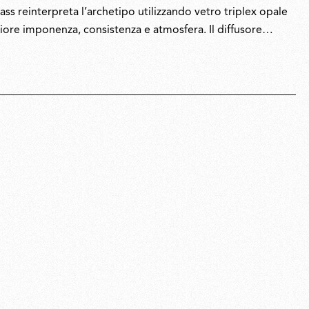
ss reinterpreta l’archetipo utilizzando vetro triplex opale
iore imponenza, consistenza e atmosfera. Il diffusore
rsi con un calore uniforme. Le versioni da tavolo, da soffitto
ginale in una presenza più architettonica, evocando al
to il design.