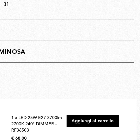
31
UMINOSA
1 x LED 25W E27 3700lm
Aggiungi al carrello
2700K 240° DIMMER -
RF36503
€ 68,00