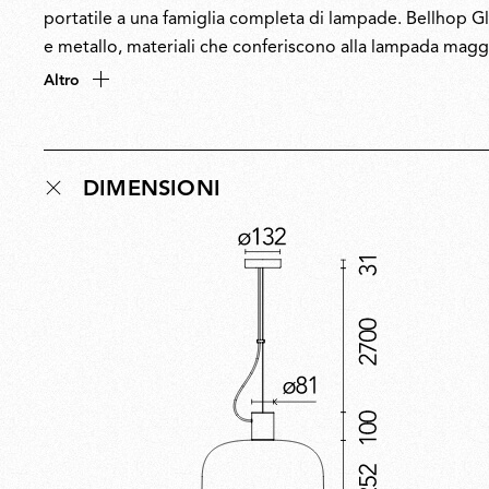
portatile a una famiglia completa di lampade. Bellhop Gla
e metallo, materiali che conferiscono alla lampada magg
soffiato a bocca consente all’intera superficie di illumina
Altro
e a sospensione trasformano lo spirito giovanile dell’ori
contempo l’intimità della luce delle candele che ha ispira
DIMENSIONI