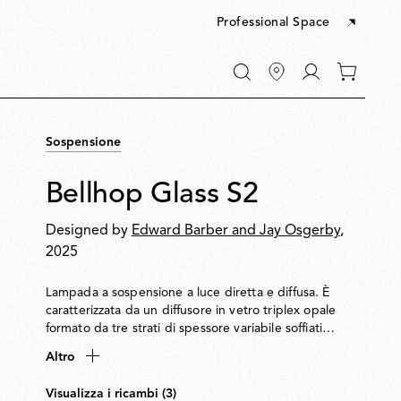
Professional Space
Vai
0
a
articoli
"Il
nel
mio
tuo
account"
Sospensione
carrello
Bellhop Glass S2
Designed by
Edward Barber and Jay Osgerby
,
2025
Lampada a sospensione a luce diretta e diffusa. È
caratterizzata da un diffusore in vetro triplex opale
formato da tre strati di spessore variabile soffiati
simultaneamente. L’apertura inferiore è protetta da un
Altro
anello in alluminio che impedisce la visione diretta della
lampadina e crea un’illuminazione d’accento sulle
Visualizza i ricambi (3)
superfici sottostanti la lampada.