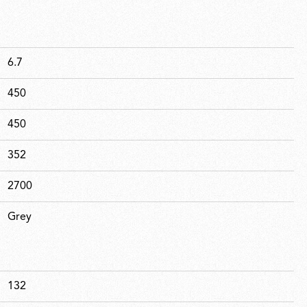
6.7
450
450
352
2700
Grey
132