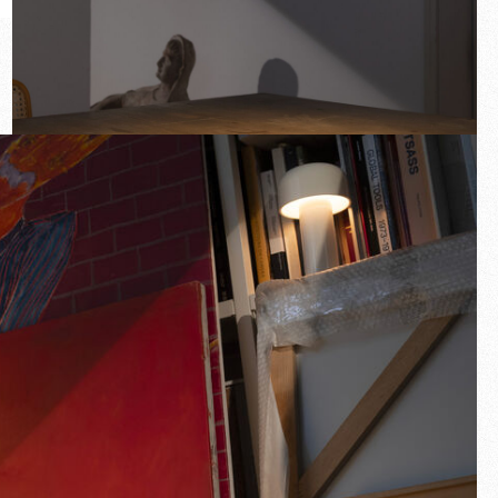
Novità
Famiglie
Idee Regalo
Schermo intero