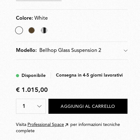
Colore:
White
selezionato
Cioko
Bright
White
Aluminium
Bellhop Glass Suspension 2
Modello:
Modello
Consegna in 4-5 giorni lavorativi
Disponibile
€ 1.015,00
€
1.015,00
1
AGGIUNGI AL CARRELLO
Quantità
*
Visita
Professional Space
per informazioni tecniche
complete