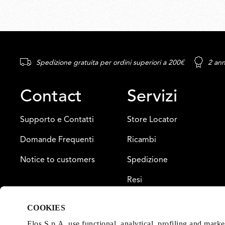
Spedizione gratuita per ordini superiori a 200€
2 ann
Contact
Servizi
Supporto e Contatti
Store Locator
Domande Frequenti
Ricambi
Notice to customers
Spedizione
Resi
Pagamento
COOKIES
Garanzia
Flos S.p.A. use functional, analytical, profiling and mark