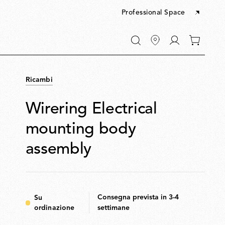
Professional Space
Vai
0
a
articoli
"Il
nel
mio
tuo
account"
Ricambi
carrello
Wirering Electrical
mounting body
assembly
Consegna prevista in 3-4
Su
ordinazione
settimane