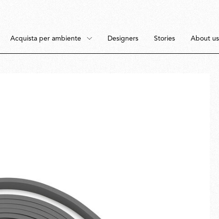
Acquista per ambiente
Designers
Stories
About us
tti
ambiente
Terra
Camera da Letto
Sospensione
Sala da Pranzo
Soffitto
Studio
Lampade portatili
Spazi esterni