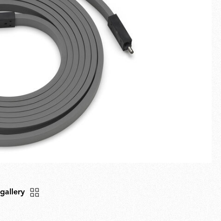
Schermo intero
Novità
Famiglie
Idee Regalo
 gallery