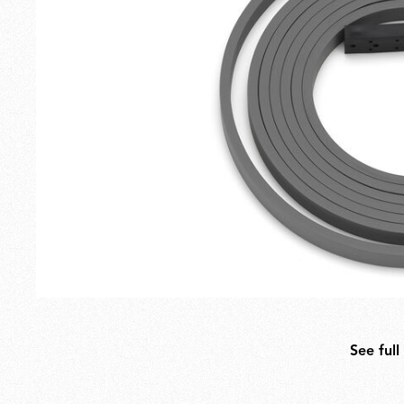
Esterno
Ricambi
See full