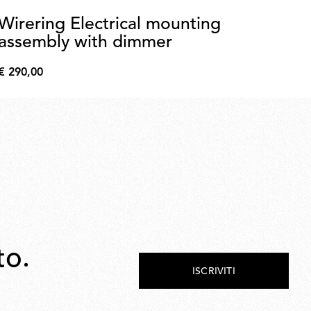
Wirering Electrical mounting
26
assembly with dimmer
wi
c
€ 290,00
€ 
€
€
290,00
217
to.
ISCRIVITI