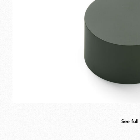
Esterno
Ricambi
See full