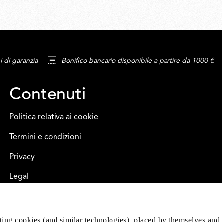
i di garanzia
Bonifico bancario disponibile a partire da 1000 €
Contenuti
Politica relativa ai cookie
Termini e condizioni
Privacy
Legal
eting cookies (and similar technologies), placed by themselves and 