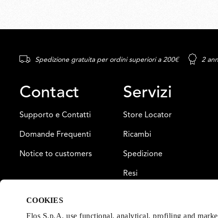
Spedizione gratuita per ordini superiori a 200€
2 ann
Contact
Servizi
Supporto e Contatti
Store Locator
Domande Frequenti
Ricambi
Notice to customers
Spedizione
Resi
Pagamento
COOKIES
Garanzia
Flos S.p.A. use functional, analytical, profiling and mark