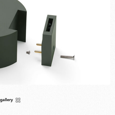
Schermo intero
Novità
Famiglie
Idee Regalo
 gallery