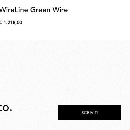
WireLine Green Wire
R
€ 1.218,00
€ 
€
€
1.218,00
209
to.
ISCRIVITI