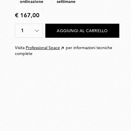
ordinazione
settimane
€ 167,00
€
167,00
1
AGGIUNGI AL CARRELLO
Quantità
*
Visita
Professional Space
per informazioni tecniche
complete