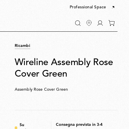
Professional Space
Vai
0
a
articoli
"Il
nel
mio
tuo
account"
Ricambi
carrello
Wireline Assembly Rose
Cover Green
Assembly Rose Cover Green
Consegna prevista in 3-4
Su