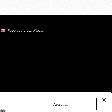
Paga a rate con Klarna
Accept all
third