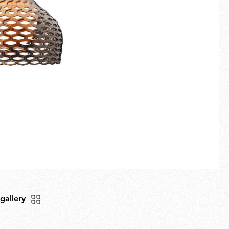
Schermo intero
Novità
Famiglie
Idee Regalo
 gallery