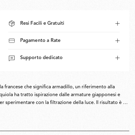
Resi Facili e Gratuiti
Pagamento a Rate
Supporto dedicato
a francese che significa armadillo, un riferimento alla
Urquiola ha tratto ispirazione dalle armature giapponesi e
sperimentare con la filtrazione della luce. Il risultato è un
dellano la luce. Progettato per suscitare emozioni sia
ou è una versione contemporanea di protezione e morbidezza.