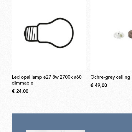
led opal lamp e27 8w 2700k a60
ochre-grey ceilin
dimmable
€ 49,00
€ 24,00