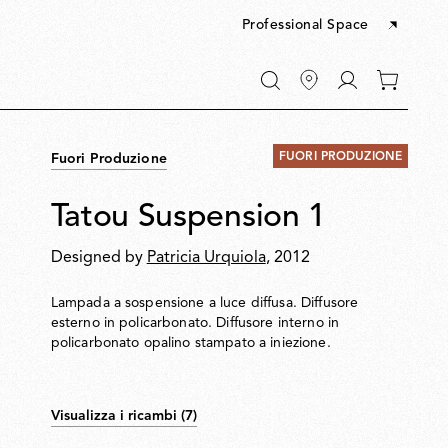
Professional Space
Vai
0
a
articoli
"Il
nel
mio
tuo
account"
FUORI PRODUZIONE
Fuori Produzione
carrello
Tatou Suspension 1
Designed by
Patricia Urquiola
, 2012
Lampada a sospensione a luce diffusa. Diffusore
esterno in policarbonato. Diffusore interno in
policarbonato opalino stampato a iniezione.
Visualizza i ricambi (7)