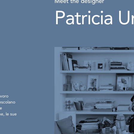
Meet the designer
Patricia U
avoro
mescolano
ne
ne, le sue