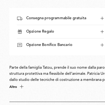
Consegna programmabile gratuita
Opzione Regalo
Opzione Bonifico Bancario
Parte della famiglia Tatou, prende il suo nome dalla parol
struttura protettiva ma flessibile dell’animale. Patricia 
dallo studio delle tecniche di costruzione a membrana per 
motivo poetico di conchiglie traforate che filtrano e mo
Altro
attraverso la forma che la funzionalità, il modello Tat