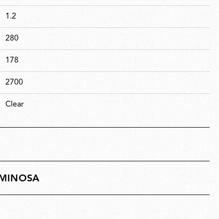
1.2
280
178
2700
Clear
UMINOSA