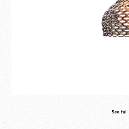
Esterno
Ricambi
See full