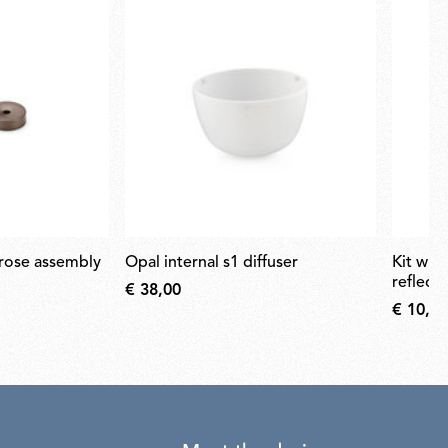
g rose assembly
opal internal s1 diffuser
kit with screws for t1-s1 opal
reflect
€ 38,00
€ 10,00