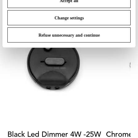
Accept all
To know more refer to our
Cookie Policy
.
Change settings
Refuse unnecessary and continue
Black Led Dimmer 4W -25W
Chrome s