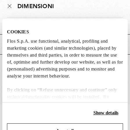
DIMENSIONI
Peso (kg)
0.4
COOKIES
Flos S.p.A. use functional, analytical, profiling and
CARATTERISTICHE PRINCIPALI
marketing cookies (and similar technologies), placed by
themselves and third parties, in order to measure the use
of, optimise and further develop our website, as well as for
ADATTO PER
(personalised) advertising purposes and to monitor and
analyse your internet behaviour.
By clicking on “Refuse unnecessary and continue” only
technical/functionality cookies will be installed. By
clicking on “Accept all” you consent to the use of all the
cookies. By clicking on “Change settings” you can accept
Show details
IN THE SPOTLIGHT
1
di
12
or refuse cookies on the basis on your preferences and
save your choices. You can modify your options anytime.