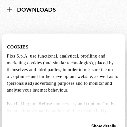
DOWNLOADS
Lampadine non incluse
COOKIES
Flos S.p.A. use functional, analytical, profiling and
Le lampadine per questo prodotto devono
marketing cookies (and similar technologies), placed by
essere acquistate separatamente. È possibile
themselves and third parties, in order to measure the use
scegliere tra le opzioni consigliate e
of, optimise and further develop our website, as well as for
aggiungerle direttamente al carrello.
(personalised) advertising purposes and to monitor and
analyse your internet behaviour.
1 x LED Opal Lamp E27 8W 2700K A60
Dimmable - RF25323
By clicking on “Refuse unnecessary and continue” only
€ 24,00
€
technical/functionality cookies will be installed. By
24,00
Aggiungi al carrello
clicking on “Accept all” you consent to the use of all the
cookies. By clicking on “Change settings” you can accept
Show details