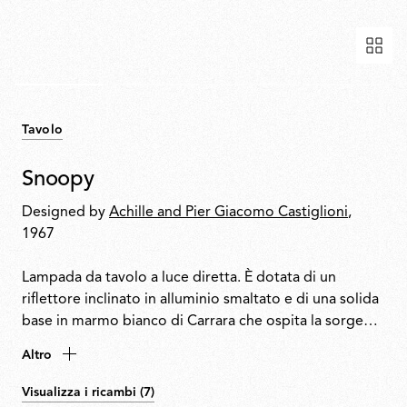
Tavolo
Snoopy
Designed by
Achille and Pier Giacomo Castiglioni
,
1967
Lampada da tavolo a luce diretta. È dotata di un
riflettore inclinato in alluminio smaltato e di una solida
base in marmo bianco di Carrara che ospita la sorgente
luminosa. Il dimmer touch integrato nella base
Altro
consente il controllo dell’accensione/spegnimento e la
regolazione progressiva dell’intensità luminosa.
Visualizza i ricambi (7)