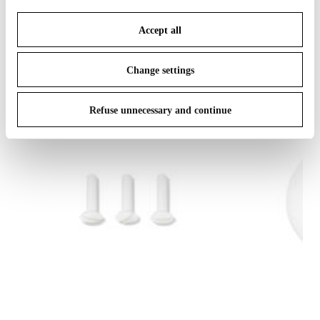
save your choices. You can modify your options anytime.
IN THE SPOTLIGHT
1
di
12
Accept all
To know more refer to our
Cookie Policy
.
Change settings
Refuse unnecessary and continue