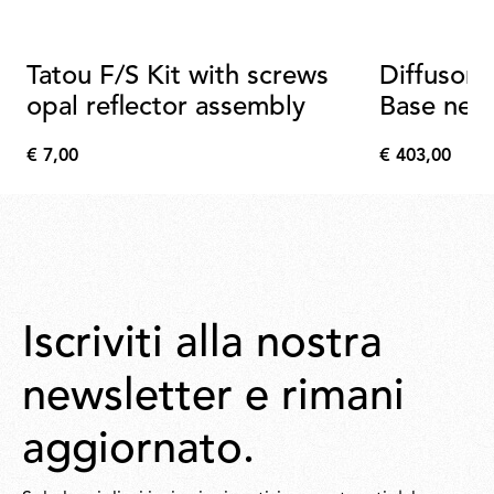
Tatou F/S Kit with screws
Diffusore
opal reflector assembly
Base ner
€ 7,00
€ 403,00
€
€
7,00
403,00
Iscriviti alla nostra
newsletter e rimani
aggiornato.