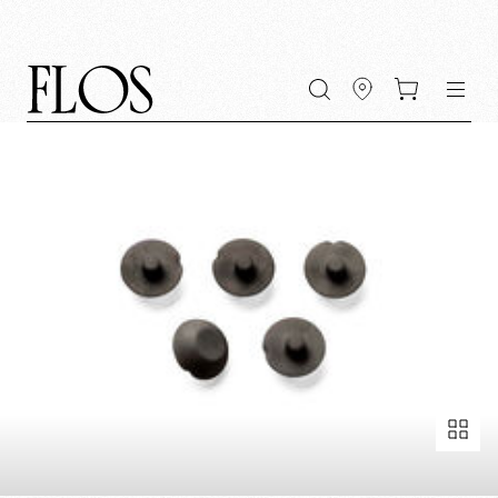
Vai
Vai
Vai
Vai
di
al
al
alla
al
ricerca
contenuto
menu
barra
piè
di
di
principale
principale
ricerca
pagina
Schermo intero