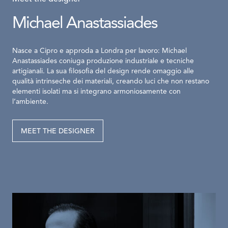
Michael Anastassiades
Nasce a Cipro e approda a Londra per lavoro: Michael
Anastassiades coniuga produzione industriale e tecniche
artigianali. La sua filosofia del design rende omaggio alle
qualità intrinseche dei materiali, creando luci che non restano
elementi isolati ma si integrano armoniosamente con
l’ambiente.
MEET THE DESIGNER