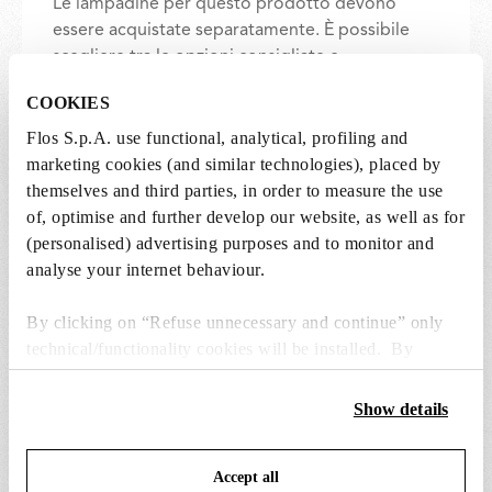
Le lampadine per questo prodotto devono
essere acquistate separatamente. È possibile
scegliere tra le opzioni consigliate e
aggiungerle direttamente al carrello.
COOKIES
Flos S.p.A. use functional, analytical, profiling and
1 x LED Lamp E14 8W 2700K T28 - RF32290
marketing cookies (and similar technologies), placed by
€ 37,00
themselves and third parties, in order to measure the use
€
37,00
of, optimise and further develop our website, as well as for
Aggiungi al carrello
(personalised) advertising purposes and to monitor and
analyse your internet behaviour.
By clicking on “Refuse unnecessary and continue” only
technical/functionality cookies will be installed. By
clicking on “Accept all” you consent to the use of all the
RICAMBI E ACCESSORI
Visualizza tutto (4)
cookies. By clicking on “Change settings” you can accept
Show details
or refuse cookies on the basis on your preferences and
save your choices. You can modify your options anytime.
Accept all
To know more refer to our
Cookie Policy
.