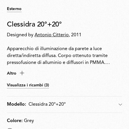
Esterno
Clessidra 20°+20°
Designed by
Antonio Citterio
, 2011
Apparecchio di illuminazione da parete a luce
diretta/indiretta diffusa. Corpo ottenuto tramite
pressofusione di alluminio e diffusori in PMMA.
Attacco a muro in allumino con cover in PA66.
Altro
Disponibile versione Indoor verniciata bianco o
cromata e versione Outdoor verniciata grigio e
Visualizza i ricambi (3)
marrone. Lenti ad alta efficienza appositamente
studiate per l'applicazione, non sostituibili.
Alimentatore wide-range (100-240Volt) integrato nel
Modello:
Modello
corpo. Livello IP55.
Colore:
Grey