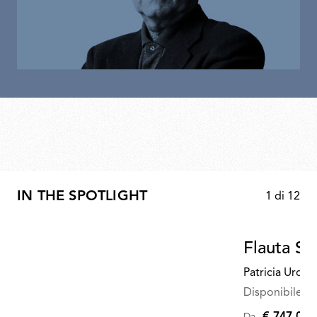
IN THE SPOTLIGHT
1
di
12
Flauta S
Patricia Urqui
Disponibile in 
€ 747,00