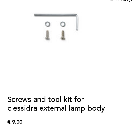
Da
Screws and tool kit for
clessidra external lamp body
€ 9,00
€
9,00