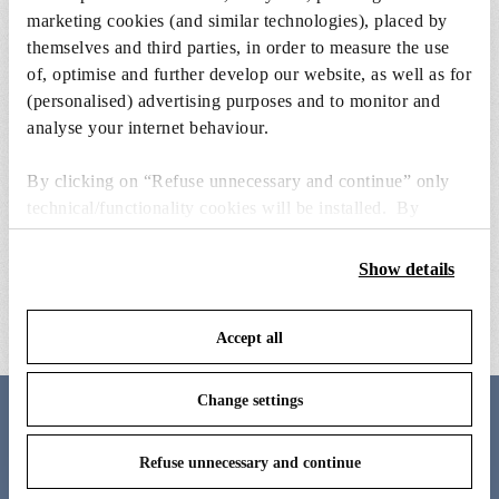
marketing cookies (and similar technologies), placed by
themselves and third parties, in order to measure the use
of, optimise and further develop our website, as well as for
(personalised) advertising purposes and to monitor and
analyse your internet behaviour.
By clicking on “Refuse unnecessary and continue” only
technical/functionality cookies will be installed. By
clicking on “Accept all” you consent to the use of all the
grey external clessidra lamp body
clessidra wall attachment and
cookies. By clicking on “Change settings” you can accept
internal lamp body 
Show details
€ 184,00
or refuse cookies on the basis on your preferences and
€ 371,00
save your choices. You can modify your options anytime.
Accept all
To know more refer to our
Cookie Policy
.
Change settings
Meet the designer
Refuse unnecessary and continue
Antonio Citterio