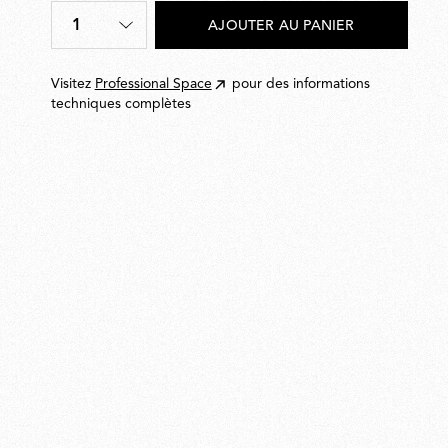
59,00
1
AJOUTER AU PANIER
Quantité
*
Visitez
Professional Space
pour des informations
techniques complètes