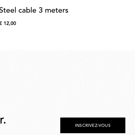
Steel cable 3 meters
A
3
€ 12,00
€
Pat
12,00
€ 3
€
3.6
r.
INSCRIVEZ-VOUS