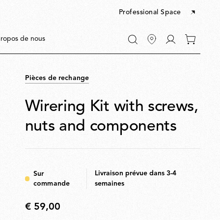
Professional Space
Accéder
ropos de nous
0 articles
à
dans
Mon
votre
compte
panier
Pièces de rechange
Wirering Kit with screws,
nuts and components
R
Livraison prévue dans 3-4
Sur
commande
semaines
€ 59,00
s
€