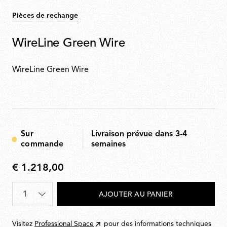
Pièces de rechange
WireLine Green Wire
WireLine Green Wire
Sur
Livraison prévue dans 3-4
commande
semaines
€ 1.218,00
€
1.218,00
Quantité
*
AJOUTER AU PANIER
Visitez
Professional Space
pour des informations techniques