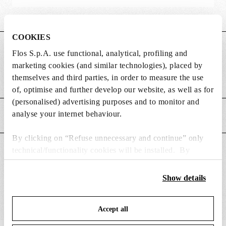
COOKIES
DIMENSIONS
Flos S.p.A. use functional, analytical, profiling and
marketing cookies (and similar technologies), placed by
themselves and third parties, in order to measure the use
Poids (kg)
2.2
of, optimise and further develop our website, as well as for
(personalised) advertising purposes and to monitor and
analyse your internet behaviour.
CARACTÉRISTIQUES PRINCIPALES
By clicking on “Refuse unnecessary and continue” only
technical/functionality cookies will be installed. By
CONVIENT POUR
clicking on “Accept all” you consent to the use of all the
cookies. By clicking on “Change settings” you can accept
Show details
or refuse cookies on the basis on your preferences and
save your choices. You can modify your options anytime.
Accept all
To know more refer to our
Cookie Policy
.