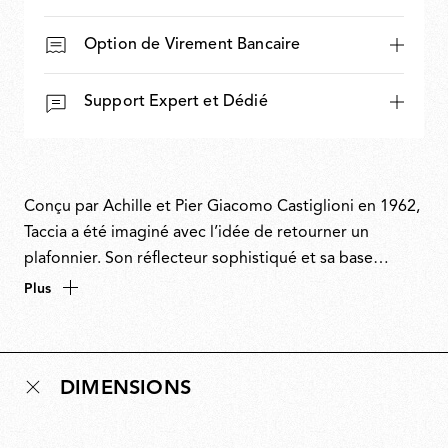
Option de Virement Bancaire
Support Expert et Dédié
Conçu par Achille et Pier Giacomo Castiglioni en 1962,
Taccia a été imaginé avec l’idée de retourner un
plafonnier. Son réflecteur sophistiqué et sa base
rainurée distinctive en font l’un des symboles les plus
Plus
emblématiques du design italien. Bien que souvent
comparée à une colonne classique, la base s’inspire
d’un radiateur, qui servait à l’origine à disperser la
DIMENSIONS
chaleur, fonction désormais rendue inutile par la
technologie LED. Véritable ambassadrice de Flos,
Taccia incarne les racines industrielles et la vision