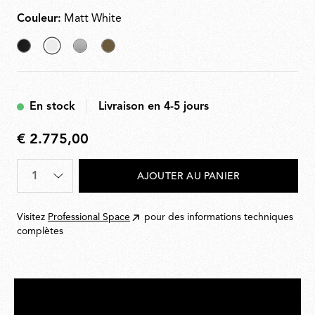
de 10 à 100%. Alimentation électrique enfichable avec
fiches interchangeables fournies.
Couleur:
Matt White
Black
sélectionné
Silver
Bronze
Matt
White
En stock
Livraison en 4-5 jours
€ 2.775,00
€
2.775,00
Quantité
*
AJOUTER AU PANIER
Visitez
Professional Space
pour des informations techniques
complètes