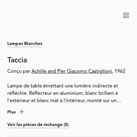
Lampes Blanches
Taccia
Conçu par
Achille and Pier Giacomo Castiglioni
, 1962
Lampe de table émettant une lumière indirecte et
réfléchie. Réflecteur en aluminium, blanc brillant à
l’extérieur et blanc mat à l’intérieur, monté sur un
diffuseur en verre soufflé-bouche transparent et
Plus
réglable. Corps en aluminium noir, blanc mat, anodisé
argent ou anodisé bronze avec une base en métal
Voir les pièces de rechange (5)
nickelé. Équipé d’un variateur permettant un réglage