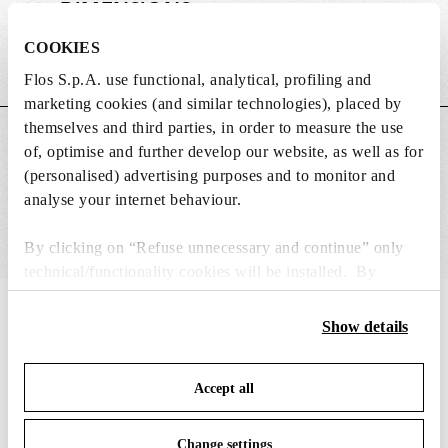
DIMENSIONS
COOKIES
Poids (kg)
0.49
Flos S.p.A. use functional, analytical, profiling and
marketing cookies (and similar technologies), placed by
themselves and third parties, in order to measure the use
CARACTÉRISTIQUES PRINCIPALES
of, optimise and further develop our website, as well as for
(personalised) advertising purposes and to monitor and
analyse your internet behaviour.
By clicking on “Refuse unnecessary and continue” only
technical/functionality cookies will be installed. By
clicking on “Accept all” you consent to the use of all the
IN THE SPOTLIGHT
1
sur
12
cookies. By clicking on “Change settings” you can accept
Show details
or refuse cookies on the basis on your preferences and
save your choices. You can modify your options anytime.
Accept all
To know more refer to our
Cookie Policy
.
Change settings