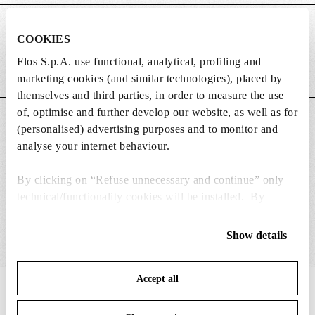
DIMENSIONS
COOKIES
Flos S.p.A. use functional, analytical, profiling and
Poids (kg)
0.01
marketing cookies (and similar technologies), placed by
themselves and third parties, in order to measure the use
of, optimise and further develop our website, as well as for
CARACTÉRISTIQUES PRINCIPALES
(personalised) advertising purposes and to monitor and
analyse your internet behaviour.
CONVIENT POUR
By clicking on “Refuse unnecessary and continue” only
technical/functionality cookies will be installed. By
clicking on “Accept all” you consent to the use of all the
cookies. By clicking on “Change settings” you can accept
Show details
or refuse cookies on the basis on your preferences and
save your choices. You can modify your options anytime.
Accept all
To know more refer to our
Cookie Policy
.
IN THE SPOTLIGHT
1
sur
12