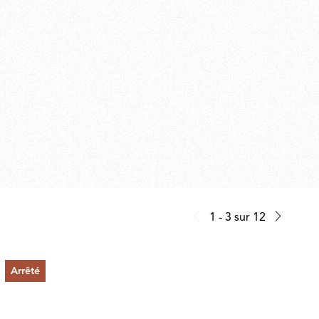
1 - 3
sur
12
Arrêté