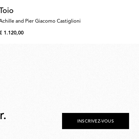
Toio
A
Achille and Pier Giacomo Castiglioni
€ 
€
€ 1.120,00
90,
€
1.120,00
r.
INSCRIVEZ-VOUS