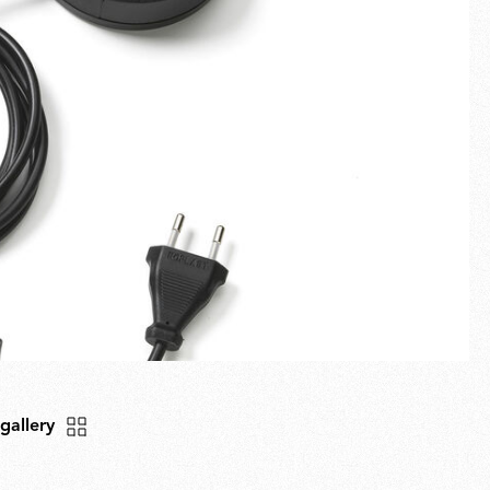
Plein écran
Nouveautés
Familles
Idées Cadeaux
 gallery