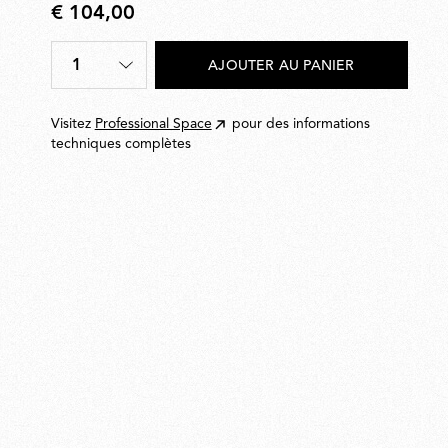
€ 104,00
€
104,00
1
AJOUTER AU PANIER
Quantité
*
Visitez
Professional Space
pour des informations
techniques complètes