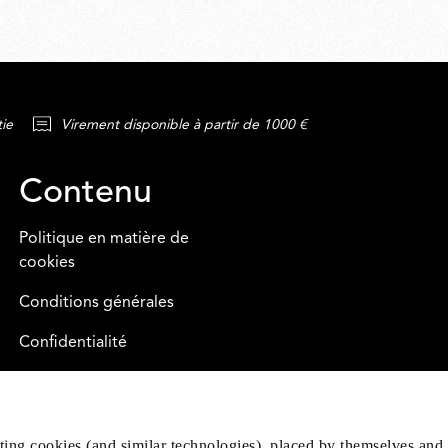
tie
Virement disponible à partir de 1000 €
Contenu
Politique en matière de
cookies
Conditions générales
Confidentialité
Legal
eting cookies (and similar technologies), placed by themselves and 