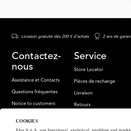
Livraison gratuite dès 200 € d’achats
2 ans de garan
Contactez-
Service
nous
Store Locator
Assistance et Contacts
Pièces de rechange
Questions fréquentes
Livraison
Notice to customers
Retours
Paiement
COOKIES
Garantie
Flos S.p.A. use functional, analytical, profiling and mark