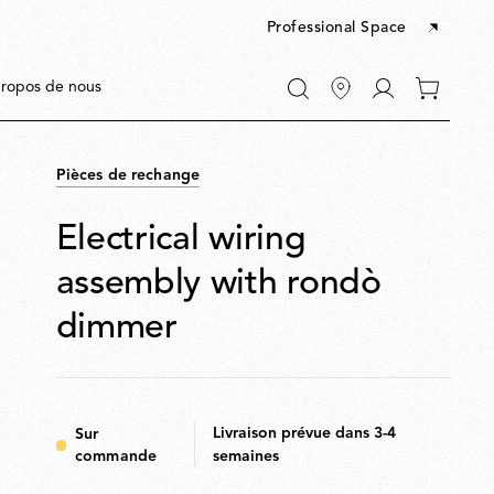
Professional Space
Accéder
ropos de nous
0 articles
à
dans
Mon
votre
compte
panier
Pièces de rechange
Electrical wiring
assembly with rondò
dimmer
R
Livraison prévue dans 3-4
Sur
commande
semaines
s