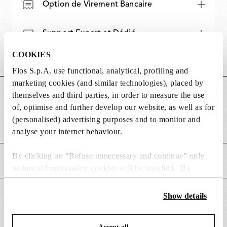
Option de Virement Bancaire
Support Expert et Dédié
COOKIES
Flos S.p.A. use functional, analytical, profiling and
marketing cookies (and similar technologies), placed by
DIMENSIONS
themselves and third parties, in order to measure the use
of, optimise and further develop our website, as well as for
(personalised) advertising purposes and to monitor and
Poids (kg)
0.38
analyse your internet behaviour.
By clicking on “Refuse unnecessary and continue” only
CARACTÉRISTIQUES PRINCIPALES
technical/functionality cookies will be installed. By
clicking on “Accept all” you consent to the use of all the
cookies. By clicking on “Change settings” you can accept
Show details
CONVIENT POUR
or refuse cookies on the basis on your preferences and
save your choices. You can modify your options anytime.