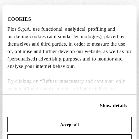
Glo-Ball Ceiling/Wall
COOKIES
Jasper Morrison
Flos S.p.A. use functional, analytical, profiling and
In mehreren Varianten erhältlich
marketing cookies (and similar technologies), placed by
themselves and third parties, in order to measure the use
€ 295,00
Von
of, optimise and further develop our website, as well as for
(personalised) advertising purposes and to monitor and
analyse your internet behaviour.
By clicking on “Refuse unnecessary and continue” only
technical/functionality cookies will be installed. By
clicking on “Accept all” you consent to the use of all the
cookies. By clicking on “Change settings” you can accept
Show details
or refuse cookies on the basis on your preferences and
save your choices. You can modify your options anytime.
Accept all
To know more refer to our
Cookie Policy
.