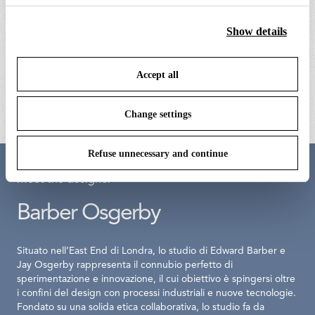
clicking on “Accept all” you consent to the use of all the
cookies. By clicking on “Change settings” you can accept
Show details
or refuse cookies on the basis on your preferences and
save your choices. You can modify your options anytime.
locking key tool
black plug assembly 
Accept all
To know more refer to our
Cookie Policy
.
€ 10,00
€ 72,00
Change settings
Refuse unnecessary and continue
Meet the designer
Barber Osgerby
Situato nell’East End di Londra, lo studio di Edward Barber e
Jay Osgerby rappresenta il connubio perfetto di
sperimentazione e innovazione, il cui obiettivo è spingersi oltre
i confini del design con processi industriali e nuove tecnologie.
Fondato su una solida etica collaborativa, lo studio fa da