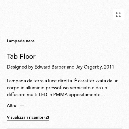
Lampade nere
Tab Floor
Designed by
Edward Barber and Jay Osgerby
, 2011
Lampada da terra a luce diretta. È caratterizzata da un
corpo in alluminio pressofuso verniciato e da un
diffusore multi-LED in PMMA appositamente
progettato per eliminare l’effetto multi-ombra e
Altro
l’abbagliamento. La testa regolabile ruota di ±90°.
Visualizza i ricambi (2)