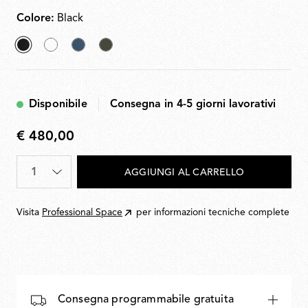
Colore:
Black
selezionato
White
Matt
Dark
Black
Blue
Green
Disponibile
Consegna in 4-5 giorni lavorativi
€ 480,00
€
480,00
Quantità
*
AGGIUNGI AL CARRELLO
Visita
Professional Space
per informazioni tecniche complete
Consegna programmabile gratuita