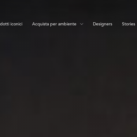
dotti iconici
Acquista per ambiente
Designers
Stories
tti
ambiente
Terra
Camera da Letto
Sospensione
Sala da Pranzo
Soffitto
Studio
Lampade portatili
Spazi esterni