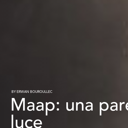
BY ERWAN BOUROULLEC
Maap: una par
luce