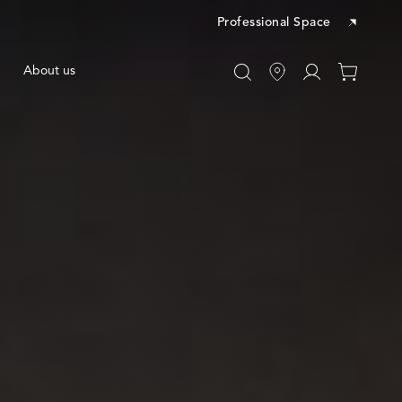
Professional Space
Vai
About us
0
a
articoli
"Il
nel
mio
tuo
account"
carrello