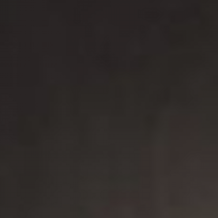
Novità
Famiglie
Idee Regalo