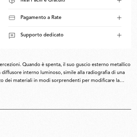
Resi Facili e Gratuiti
Pagamento a Rate
Supporto dedicato
percezioni. Quando è spenta, il suo guscio esterno metallico
 diffusore interno luminoso, simile alla radiografia di una
zzo dei materiali in modi sorprendenti per modificare la
È una giocosa reinterpretazione della tradizione, che ci
 oggetti di uso quotidiano.