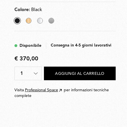
Colore:
Black
selezionato
Fabric
Transparent
Silver
Black
Consegna in 4-5 giorni lavorativi
Disponibile
€ 370,00
€
370,00
1
AGGIUNGI AL CARRELLO
Quantità
*
Visita
Professional Space
per informazioni tecniche
complete