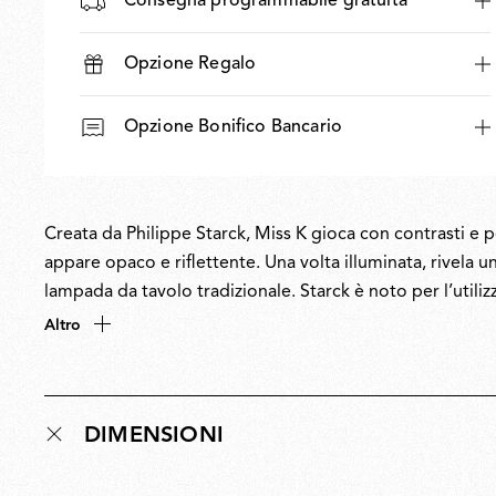
Consegna programmabile gratuita
Opzione Regalo
Opzione Bonifico Bancario
Creata da Philippe Starck, Miss K gioca con contrasti e 
appare opaco e riflettente. Una volta illuminata, rivela un
lampada da tavolo tradizionale. Starck è noto per l’utili
nostra percezione collettiva, e Miss K non fa eccezione. 
Altro
invita a guardare oltre la superficie e a riconsiderare gli
DIMENSIONI