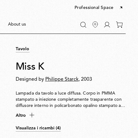
Professional Space
Vai
About us
0
a
articoli
"Il
nel
mio
tuo
account"
Tavolo
carrello
Miss K
Designed by
Philippe Starck
, 2003
Lampada da tavolo a luce diffusa. Corpo in PMMA
stampato a iniezione completamente trasparente con
diffusore interno in policarbonato opalino stampato a
iniezione e diffusore esterno trasparente o colorato,
Altro
rifinito con alluminizzazione sotto vuoto spinto.
Visualizza i ricambi (4)