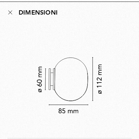
d’atmosfera. Il design è in linea con la filosofia Super
DIMENSIONI
Normal di Morrison, che mira a creare forme sobrie ma
raffinate per valorizzare gli spazi quotidiani. Glo-Ball fa
parte della collezione permanente del MoMA.