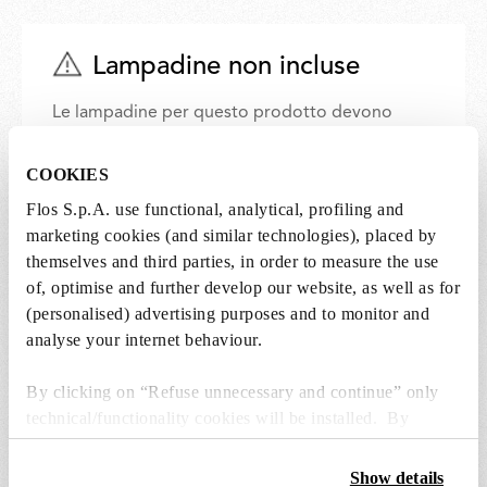
Lampadine non incluse
Le lampadine per questo prodotto devono
essere acquistate separatamente. È possibile
scegliere tra le opzioni consigliate e
COOKIES
aggiungerle direttamente al carrello.
Flos S.p.A. use functional, analytical, profiling and
marketing cookies (and similar technologies), placed by
themselves and third parties, in order to measure the use
1 x LED BiPin Lamp G9 3,2W 2700K Dimmable -
RF36378
of, optimise and further develop our website, as well as for
(personalised) advertising purposes and to monitor and
€ 20,00
€
analyse your internet behaviour.
20,00
Aggiungi al carrello
By clicking on “Refuse unnecessary and continue” only
technical/functionality cookies will be installed. By
clicking on “Accept all” you consent to the use of all the
cookies. By clicking on “Change settings” you can accept
Show details