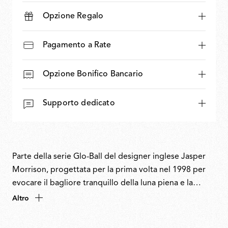
Opzione Regalo
Pagamento a Rate
Opzione Bonifico Bancario
Supporto dedicato
Parte della serie Glo-Ball del designer inglese Jasper
Morrison, progettata per la prima volta nel 1998 per
evocare il bagliore tranquillo della luna piena e la
magia ultraterrena della notte. Con la sua forma
Altro
morbida e sferica, Mini Glo Ball Ceiling/Wall ottimizza
la diffusione della luce, creando un bagliore uniforme e