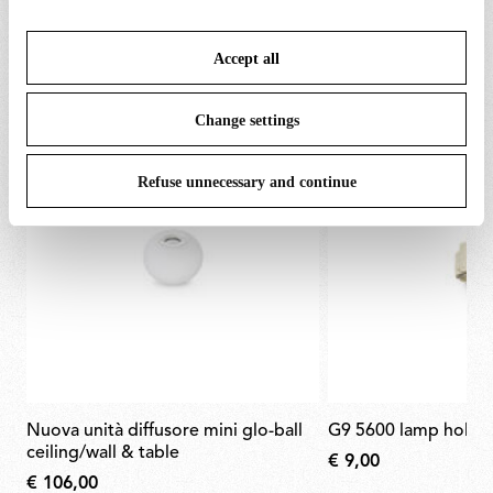
or refuse cookies on the basis on your preferences and
RICAMBI E ACCESSORI
save your choices. You can modify your options anytime.
Visualizza tutto (2)
Accept all
To know more refer to our
Cookie Policy
.
Change settings
Refuse unnecessary and continue
nuova unità diffusore mini glo-ball
g9 5600 lamp holde
ceiling/wall & table
€ 9,00
€ 106,00