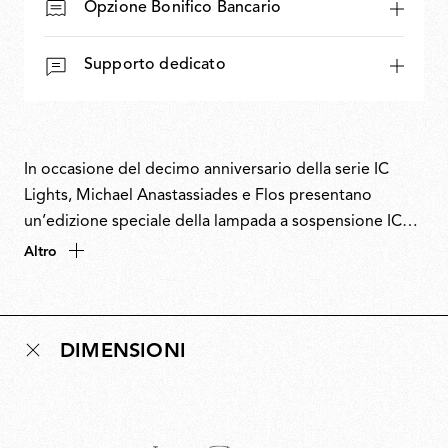
Opzione Bonifico Bancario
Supporto dedicato
In occasione del decimo anniversario della serie IC
Lights, Michael Anastassiades e Flos presentano
un’edizione speciale della lampada a sospensione IC
Lights in oro 24 carati, scelta come simbolo di eternità.
Altro
Numerata e firmata, questa edizione celebra il
decennale di un classico contemporaneo. Progettata
per la prima volta nel 2014, la collezione IC Lights
DIMENSIONI
esplora l’equilibrio, il movimento e l’identità attraverso
forme minimaliste e poetiche ispirate alla destrezza di
un giocoliere e alla tensione visiva di una sfera in
perfetto equilibrio. L’edizione del 10° anniversario