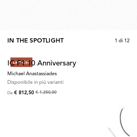
IN THE SPOTLIGHT
1
di
12
IC F1 10 Anniversary
Last Call
Michael Anastassiades
Disponibile in più varianti
€ 1.250,00
€ 812,50
Da
Da
€
1.250,00
per
€
812,50