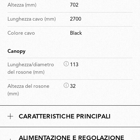
Altezza (mm)
702
Lunghezza cavo (mm)
2700
Colore cavo
Black
Canopy
D
Lunghezza/diametro
113
i
del rosone (mm)
m
D
Altezza del rosone
32
e
i
(mm)
n
m
s
e
i
CARATTERISTICHE PRINCIPALI
n
o
s
n
i
i
ALIMENTAZIONE E REGOLAZIONE
o