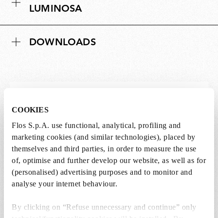
LUMINOSA
n
i
DOWNLOADS
Lampadine non incluse
COOKIES
Le lampadine per questo prodotto devono
Flos S.p.A. use functional, analytical, profiling and
essere acquistate separatamente. È possibile
marketing cookies (and similar technologies), placed by
scegliere tra le opzioni consigliate e
themselves and third parties, in order to measure the use
aggiungerle direttamente al carrello.
of, optimise and further develop our website, as well as for
(personalised) advertising purposes and to monitor and
analyse your internet behaviour.
1 x LED Lamp E27 15W 2700K T38 - RF32288
€ 57,00
€
By clicking on “Refuse unnecessary and continue” only
57,00
Aggiungi al carrello