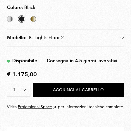
Colore:
Black
Chrome
selezionato
Brass
Black
Modello:
Modello
Disponibile
Consegna in 4-5 giorni lavorativi
€ 1.175,00
€
1.175,00
Quantità
*
AGGIUNGI AL CARRELLO
Visita
Professional Space
per informazioni tecniche complete