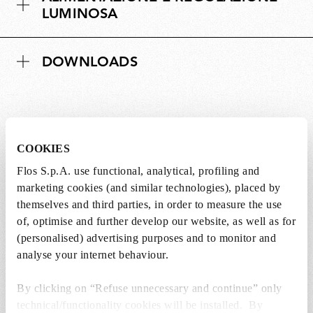
LUMINOSA
DOWNLOADS
Lampadine non incluse
COOKIES
Flos S.p.A. use functional, analytical, profiling and
Le lampadine per questo prodotto devono
marketing cookies (and similar technologies), placed by
essere acquistate separatamente. È possibile
themselves and third parties, in order to measure the use
scegliere tra le opzioni consigliate e
of, optimise and further develop our website, as well as for
aggiungerle direttamente al carrello.
(personalised) advertising purposes and to monitor and
analyse your internet behaviour.
1 x LED Lamp E27 15W 2700K T38 - RF32288
By clicking on “Refuse unnecessary and continue” only
€ 57,00
€
technical/functionality cookies will be installed. By
57,00
Aggiungi al carrello