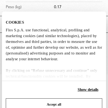
Peso (kg)
0.17
COOKIES
CARATTERISTICHE PRINCIPALI
Flos S.p.A. use functional, analytical, profiling and
marketing cookies (and similar technologies), placed by
ADATTO PER
themselves and third parties, in order to measure the use
of, optimise and further develop our website, as well as for
(personalised) advertising purposes and to monitor and
analyse your internet behaviour.
By clicking on “Refuse unnecessary and continue” only
technical/functionality cookies will be installed. By
clicking on “Accept all” you consent to the use of all the
IN THE SPOTLIGHT
1
di
12
cookies. By clicking on “Change settings” you can accept
Show details
or refuse cookies on the basis on your preferences and
save your choices. You can modify your options anytime.
Accept all
To know more refer to our
Cookie Policy
.