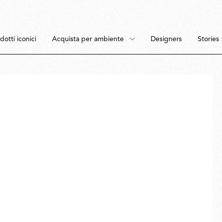
dotti iconici
Acquista per ambiente
Designers
Stories
tti
ambiente
Terra
Camera da Letto
Sospensione
Sala da Pranzo
Soffitto
Studio
Lampade portatili
Spazi esterni