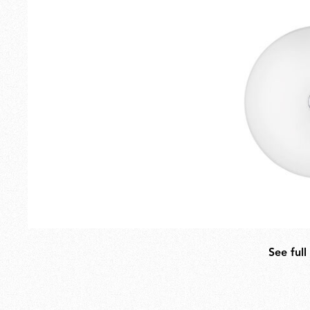
Esterno
Ricambi
See full