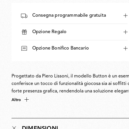
Consegna programmabile gratuita
Opzione Regalo
Opzione Bonifico Bancario
Progettato da Piero Lissoni, il modello Button è un es
conferisce un tocco di funzionalità giocosa sia ai soffitti 
forte presenza grafica, rendendola una soluzione elegante
di Lissoni, Button è una brillante combinazione di funzi
Altro
che less is more.
DIMENSIONI