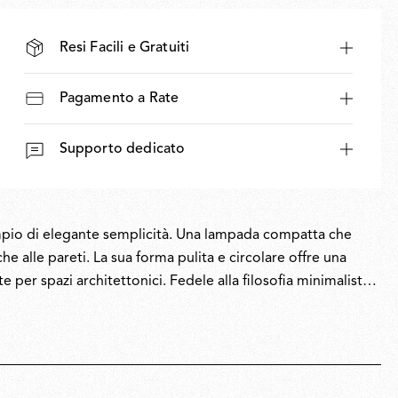
Resi Facili e Gratuiti
Pagamento a Rate
Supporto dedicato
empio di elegante semplicità. Una lampada compatta che
che alle pareti. La sua forma pulita e circolare offre una
 per spazi architettonici. Fedele alla filosofia minimalista
onalità e minimalismo dall’impatto potente, a dimostrazione