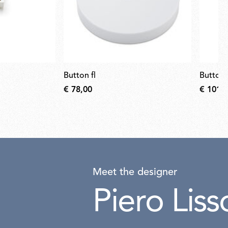
button fl
button 
€ 78,00
€ 101,
Meet the designer
Piero Liss