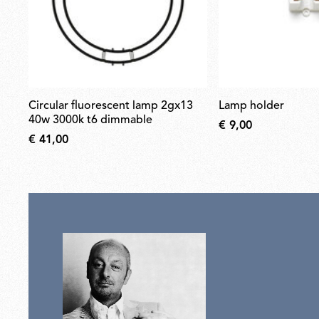
circular fluorescent lamp 2gx13
lamp holder
40w 3000k t6 dimmable
€ 9,00
€ 41,00