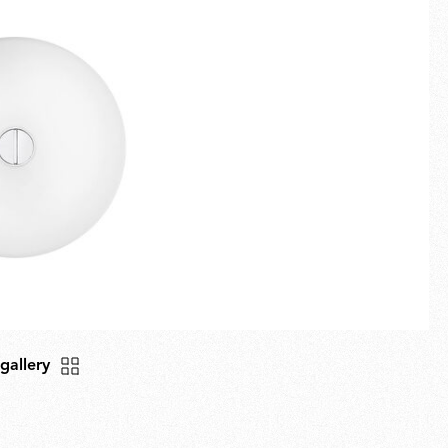
Schermo intero
Novità
Famiglie
Idee Regalo
 gallery