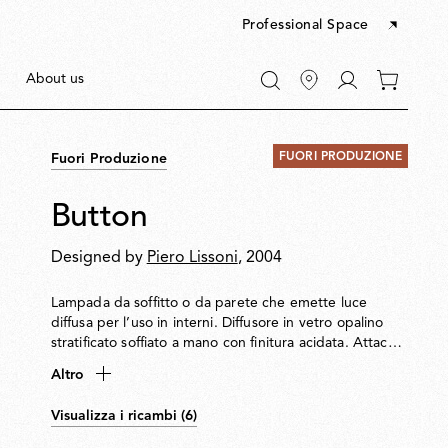
Professional Space
Vai
About us
0
a
articoli
"Il
nel
mio
tuo
account"
FUORI PRODUZIONE
Fuori Produzione
carrello
Button
Designed by
Piero Lissoni
, 2004
Lampada da soffitto o da parete che emette luce
diffusa per l’uso in interni. Diffusore in vetro opalino
stratificato soffiato a mano con finitura acidata. Attacco
per pareti/soffitti in acciaio tranciato e imbutito con
Altro
finitura zincata bianca. Riflettore interno in acciaio.
Coperchio di chiusura in tecnopolimero stampato a
Visualizza i ricambi (6)
iniezione.