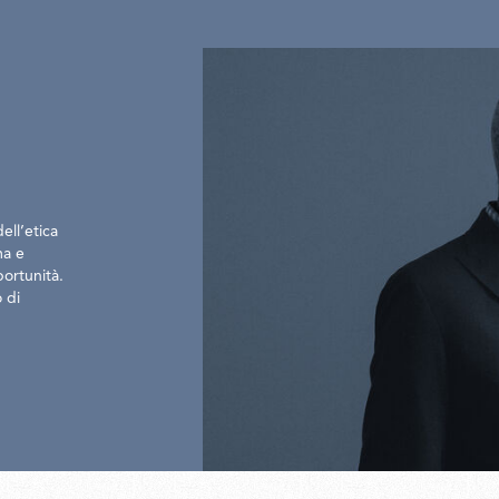
ell’etica
ma e
portunità.
o di