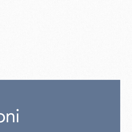
fl
00
oni