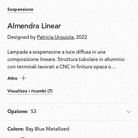
Sospensione
Almendra Linear
Designed by
Patricia Urquiola
, 2022
Lampada a sospensione a luce diffusa in una
composizione lineare. Struttura tubolare in alluminio
con terminali lavorati a CNC in finitura opaca o
metallizzata. Tecnologia di illuminazione integrata
Altro
Edge Lighting. Le unità luminose possono ruotare con
incrementi di 60° per regolare la direzione di
Visualizza i ricambi (7)
emissione. Rosone in metallo bianco opaco con
elettronica integrata che supporta dimming 1-10 V,
DALI o push-dim.
Opzione:
Opzione
Colore:
Bay Blue Metallized