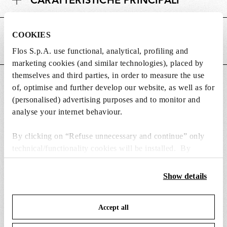
CARATTERISTICHE PRINCIPALI
o
s
n
i
i
COOKIES
ALIMENTAZIONE E REGOLAZIONE
o
LUMINOSA
n
Flos S.p.A. use functional, analytical, profiling and
i
marketing cookies (and similar technologies), placed by
themselves and third parties, in order to measure the use
DOWNLOADS
of, optimise and further develop our website, as well as for
(personalised) advertising purposes and to monitor and
analyse your internet behaviour.
By clicking on “Refuse unnecessary and continue” only
technical/functionality cookies will be installed. By
RICAMBI E ACCESSORI
Visualizza tutto (7)
clicking on “Accept all” you consent to the use of all the
cookies. By clicking on “Change settings” you can accept
Show details
or refuse cookies on the basis on your preferences and
save your choices. You can modify your options anytime.
Accept all
To know more refer to our
Cookie Policy
.