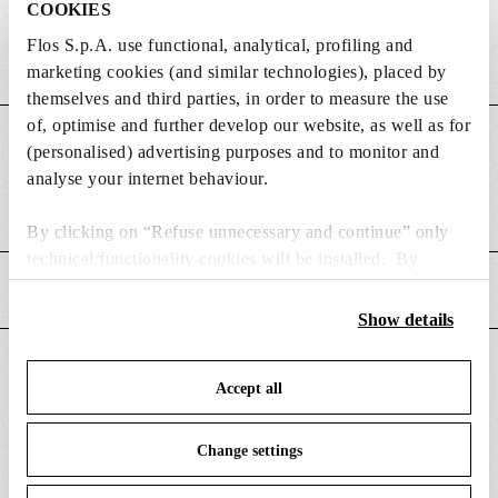
COOKIES
Support Expert et Dédié
Flos S.p.A. use functional, analytical, profiling and
marketing cookies (and similar technologies), placed by
themselves and third parties, in order to measure the use
of, optimise and further develop our website, as well as for
DIMENSIONS
(personalised) advertising purposes and to monitor and
analyse your internet behaviour.
Poids (kg)
0.08
By clicking on “Refuse unnecessary and continue” only
technical/functionality cookies will be installed. By
clicking on “Accept all” you consent to the use of all the
CARACTÉRISTIQUES PRINCIPALES
cookies. By clicking on “Change settings” you can accept
Show details
or refuse cookies on the basis on your preferences and
save your choices. You can modify your options anytime.
CONVIENT POUR
Accept all
To know more refer to our
Cookie Policy
.
Change settings