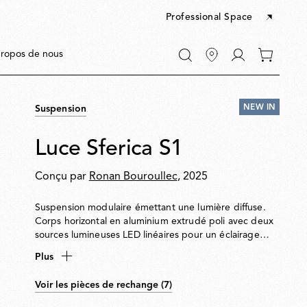
Professional Space
Accéder
ropos de nous
0 articles
à
dans
Mon
votre
compte
panier
NEW IN
Suspension
Luce Sferica S1
Conçu par
Ronan Bouroullec
, 2025
R
Suspension modulaire émettant une lumière diffuse.
Corps horizontal en aluminium extrudé poli avec deux
sources lumineuses LED linéaires pour un éclairage
vers le haut et vers le bas. Variateur tactile intégré
Plus
pour contrôler indépendamment l’intensité lumineuse.
Corps recouvert d’une série de sphères en verre
Voir les pièces de rechange (7)
transparent soufflé à la main séparées par des
s
entretoises traditionnelles. Peut être installée en