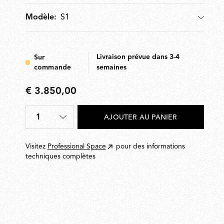
plusieurs rangées parallèles.
S1
Modèle:
Modèle
Livraison prévue dans 3-4
Sur
commande
semaines
€ 3.850,00
€
3.850,00
1
AJOUTER AU PANIER
Quantité
*
Visitez
Professional Space
pour des informations
techniques complètes