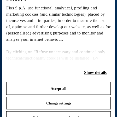
Flos S.p.A. use functional, analytical, profiling and
marketing cookies (and similar technologies), placed by
themselves and third parties, in order to measure the use
of, optimise and further develop our website, as well as for
(personalised) advertising purposes and to monitor and
analyse your internet behaviour.
By clicking on “Refuse unnecessary and continue” only
technical/functionality cookies will be installed. By
clicking on “Accept all” you consent to the use of all the
cookies. By clicking on “Change settings” you can accept
Show details
or refuse cookies on the basis on your preferences and
save your choices. You can modify your options anytime.
Accept all
To know more refer to our
Cookie Policy
.
Change settings