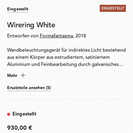
EINGESTELLT
Eingestellt
Wirering White
Entworfen von
Formafantasma
, 2018
Wandbeleuchtungsgerät für indirektes Licht bestehend
aus einem Körper aus extrudiertem, satiniertem
Aluminium und Feinbearbeitung durch galvanisches
Verfahren oder Lackieren. Das spezielle Schutzkabel
Mehr
aus farbigem Gummi stellt die Versorgung sicher. Das
Kabel ist mit Gelenken aus ABS und mit der gleichen
Ersatzteile ansehen (5)
Feinbearbeitung wie der Ring an der Wand
angebracht. Dimmer-Funktion durch Pedalschalter auf
dem Kabel. Netzgerät mit Stecker und austauschbarem
Eingestellt
Anschluss. Die Nutzlänge des Kabels beträgt 2,5
Meter.
930,00 €
930,00