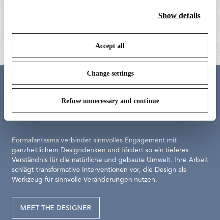
clicking on “Accept all” you consent to the use of all the
wirering kit with screws, nuts and
black plug assembly 
cookies. By clicking on “Change settings” you can accept
components
Show details
72,00 €
or refuse cookies on the basis on your preferences and
74,00 €
save your choices. You can modify your options anytime.
Accept all
To know more refer to our
Cookie Policy
.
Change settings
Meet the designer
Refuse unnecessary and continue
Formafantasma
Formafantasma verbindet sinnvolles Engagement mit
ganzheitlichem Designdenken und fördert so ein tieferes
Verständnis für die natürliche und gebaute Umwelt. Ihre Arbeit
schlägt transformative Interventionen vor, die Design als
Werkzeug für sinnvolle Veränderungen nutzen.
MEET THE DESIGNER