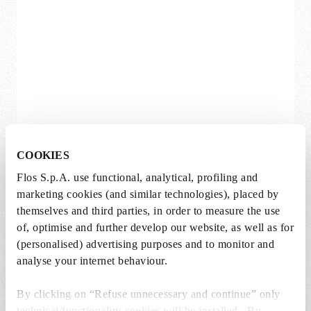
COOKIES
Flos S.p.A. use functional, analytical, profiling and
marketing cookies (and similar technologies), placed by
themselves and third parties, in order to measure the use
Glo-Ball Ceiling/Wall
of, optimise and further develop our website, as well as for
Jasper Morrison
(personalised) advertising purposes and to monitor and
In mehreren Varianten erhältlich
analyse your internet behaviour.
295,00 €
Von
By clicking on “Refuse unnecessary and continue” only
technical/functionality cookies will be installed. By