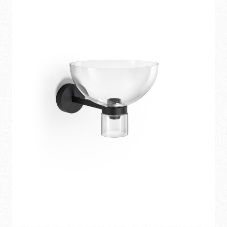
Höhe: Dank ihrer kompakten Abmessungen ermöglichen sie
es, den begehbaren Raum zu erhalten. Darüber hinaus
vergrößert die Beleuchtung der Wände in einem Raum mit
niedriger Decke optisch den Raum, insbesondere wenn man
mit der Beleuchtung nach unten und oben spielt. Eine
Wandleuchte
wie
Foglio
von Tobia Scarpa ist perfekt für diese
Die Wandleuchten-
Art von Lösung.
Kollektion von Flos
Die Kollektion von Flos
Wandleuchten bietet eine breite Palette von verschiedenen
Wandleuchten in Form, Größe, Farben und Stil.
Glo-Ball
Ceiling/Wall
, mit ihrer charakteristischen runden Form und
einem weichen Licht, das sich im ganzen Raum ausbreitet, ist
perfekt, wenn Sie eine Lampe mit warmem, einladendem und
gemütlichem Licht suchen. Wenn Sie eine Lampe suchen, die
mit ihren Farben den Raum optisch bereichert und lebendig
und originell ein integraler Bestandteil davon wird, entdecken
Sie die Wandleuchten
Bellhop Wall
. Mit ihrem modernen und
lebhaften Stil ist
265
von Paolo Rizzatto die ideale Lampe,
wenn Sie eine
Wandleuchte mit schwenkbarem Arm
suchen.