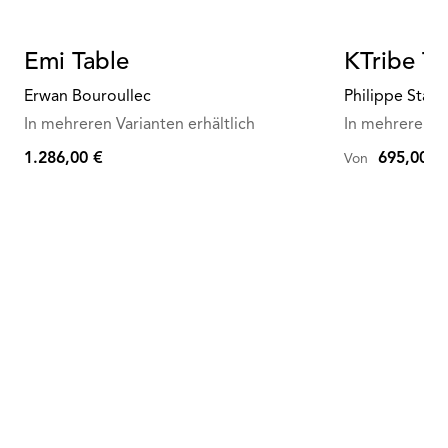
Emi Table
KTribe Ta
Erwan Bouroullec
Philippe Starc
In mehreren Varianten erhältlich
In mehreren Va
1.286,00 €
695,00 €
Von
1.286,00
€