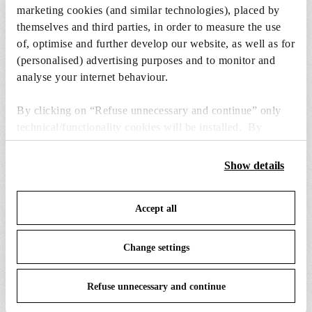
marketing cookies (and similar technologies), placed by
ERSATZTEILE & ZUBEHÖR
Alle anzeigen (8)
themselves and third parties, in order to measure the use
of, optimise and further develop our website, as well as for
(personalised) advertising purposes and to monitor and
analyse your internet behaviour.
By clicking on “Refuse unnecessary and continue” only
technical/functionality cookies will be installed. By
clicking on “Accept all” you consent to the use of all the
cookies. By clicking on “Change settings” you can accept
Show details
or refuse cookies on the basis on your preferences and
save your choices. You can modify your options anytime.
Accept all
To know more refer to our
Cookie Policy
.
Change settings
bon jour crown
bon jour crown
Refuse unnecessary and continue
52,00 €
120,00 €