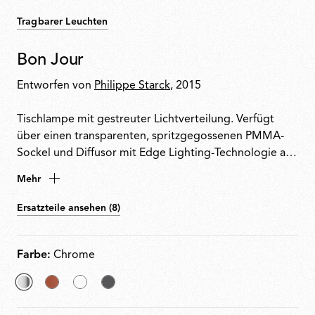
Tragbarer Leuchten
Bon Jour
Entworfen von
Philippe Starck
, 2015
Tischlampe mit gestreuter Lichtverteilung. Verfügt
über einen transparenten, spritzgegossenen PMMA-
Sockel und Diffusor mit Edge Lighting-Technologie als
Lichtquelle. Stromkabel mit Dimmerschalter zur
Mehr
Ein-/Ausschaltung und zur Regulierung der
Lichtintensität von 10 bis 100 %. Steckernetzteil mit
Ersatzteile ansehen (8)
austauschbaren Steckern im Lieferumfang enthalten.
Farbe:
Chrome
ausgewählt
Copper
White
Matt
Chrome
Chrome