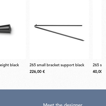
eight black
265 small bracket support black
265 sm
226,00 €
40,00 €
Meet the designer