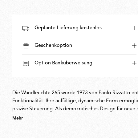
Geplante Lieferung kostenlos
Geschenkoption
Option Banküberweisung
Die Wandleuchte 265 wurde 1973 von Paolo Rizzatto entwo
Funktionalität. Ihre auffällige, dynamische Form ermögli
präzise Steuerung. Als demokratisches Design für neue 
hinter der 265 auch heute noch aktuell und spiegelt Ri
Mehr
menschliche Raumgefühl verbessern sollte. Als fünffac
seinem Werk bürgerorientiertes innovatives Denken.