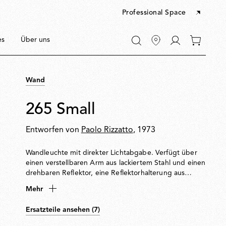
Professional Space
Zu
es
Über uns
0
Mein
Artikel
Konto
in
gehen
Ihrem
Wand
Warenkor
265 Small
Entworfen von
Paolo Rizzatto
, 1973
Wandleuchte mit direkter Lichtabgabe. Verfügt über
einen verstellbaren Arm aus lackiertem Stahl und einen
drehbaren Reflektor, eine Reflektorhalterung aus
verchromtem Messing und ein konisches
Mehr
Gegengewicht aus Gusseisen. An der Wand mit einer
lackierten Stahlhalterung befestigt.
Ersatzteile ansehen (7)
en