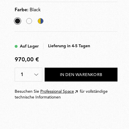
Farbe:
Black
ausgewählt
White
Chromatica
Black
Lieferung in 4-5 Tagen
Auf Lager
970,00 €
970,00
€
1
IN DEN WARENKORB
Menge
*
Besuchen Sie
Professional Space
für vollständige
technische Informationen