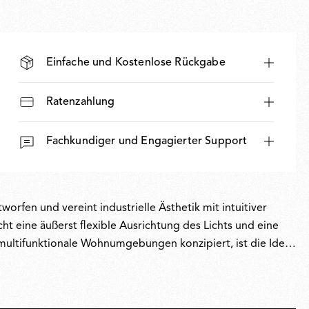
Einfache und Kostenlose Rückgabe
Ratenzahlung
Fachkundiger und Engagierter Support
rfen und vereint industrielle Ästhetik mit intuitiver
cht eine äußerst flexible Ausrichtung des Lichts und eine
multifunktionale Wohnumgebungen konzipiert, ist die Idee
zzattos Überzeugung wider, dass Beleuchtung das
her Gewinner des Compasso d’Oro verkörpert Rizzatto mit