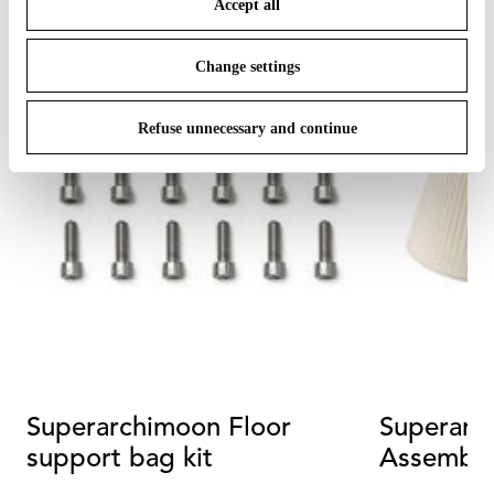
Accept all
To know more refer to our
Cookie Policy
.
Change settings
Refuse unnecessary and continue
Superarchimoon Floor
Superarc
support bag kit
Assembl