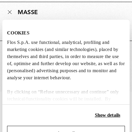
MASSE
Gewicht (kg)
0.01
COOKIES
Flos S.p.A. use functional, analytical, profiling and
marketing cookies (and similar technologies), placed by
HAUPTMERKMALE
themselves and third parties, in order to measure the use
of, optimise and further develop our website, as well as for
(personalised) advertising purposes and to monitor and
analyse your internet behaviour.
By clicking on “Refuse unnecessary and continue” only
technical/functionality cookies will be installed. By
IN THE SPOTLIGHT
1
von
12
clicking on “Accept all” you consent to the use of all the
cookies. By clicking on “Change settings” you can accept
Show details
or refuse cookies on the basis on your preferences and
save your choices. You can modify your options anytime.