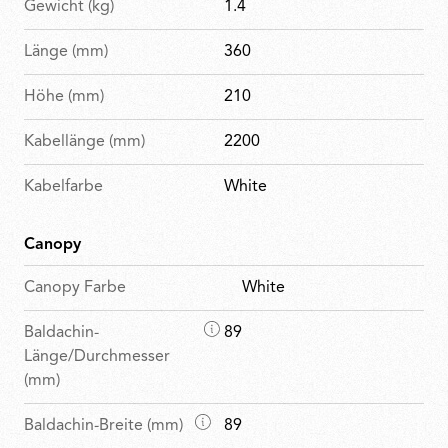
Gewicht (kg)
1.4
Länge (mm)
360
Höhe (mm)
210
Kabellänge (mm)
2200
Kabelfarbe
White
Canopy
Canopy Farbe
White
M
Baldachin-
89
a
Länge/Durchmesser
ß
(mm)
e
M
Baldachin-Breite (mm)
89