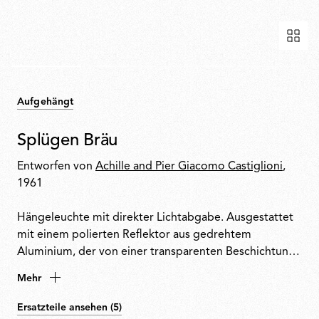
Aufgehängt
Splügen Bräu
Entworfen von
Achille and Pier Giacomo Castiglioni
,
1961
Hängeleuchte mit direkter Lichtabgabe. Ausgestattet
mit einem polierten Reflektor aus gedrehtem
Aluminium, der von einer transparenten Beschichtung
geschützt wird. Deckenbefestigung aus Stahl und
Mehr
vakuumgeformte ABS-Rosette mit glänzend weißer
Oberfläche.
Ersatzteile ansehen (5)