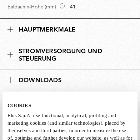
a
M
Baldachin-Höhe (mm)
41
ß
a
e
ß
HAUPTMERKMALE
e
STROMVERSORGUNG UND
STEUERUNG
DOWNLOADS
COOKIES
Flos S.p.A. use functional, analytical, profiling and
Leuchtmittel nicht enthalten
marketing cookies (and similar technologies), placed by
themselves and third parties, in order to measure the use
Die Leuchtmittel für dieses Produkt müssen
of, optimise and further develop our website, as well as for
separat eingekauft werden. Sie können unter