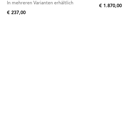
In mehreren Varianten erhältlich
€ 1.870,00
€
€ 237,00
€
1.870,00
237,00