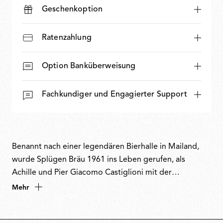
Geschenkoption
Ratenzahlung
Option Banküberweisung
Fachkundiger und Engagierter Support
Benannt nach einer legendären Bierhalle in Mailand,
wurde Splügen Bräu 1961 ins Leben gerufen, als
Achille und Pier Giacomo Castiglioni mit der
Gestaltung der Innenräume der Bar beauftragt wurden.
Mehr
Inspiriert vom Neoregionalstil und der Atmosphäre
alter Eisenbahnwaggons entwickelten die Brüder ein