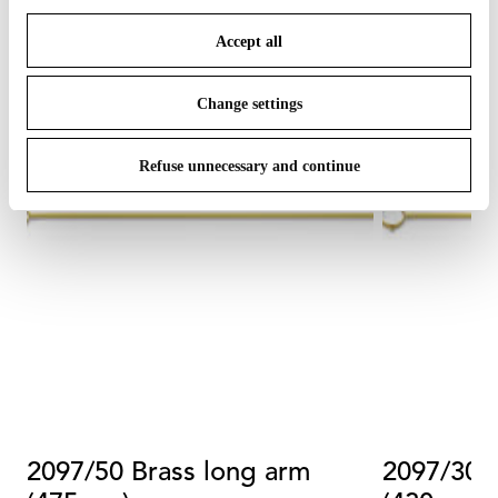
save your choices. You can modify your options anytime.
Accept all
To know more refer to our
Cookie Policy
.
Change settings
Refuse unnecessary and continue
2097/50 Brass long arm
2097/30 