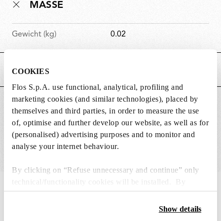
MASSE
Gewicht (kg)
0.02
HAUPTMERKMALE
COOKIES
Flos S.p.A. use functional, analytical, profiling and
marketing cookies (and similar technologies), placed by
GEEIGNET FÜR
themselves and third parties, in order to measure the use
of, optimise and further develop our website, as well as for
(personalised) advertising purposes and to monitor and
analyse your internet behaviour.
By clicking on “Refuse unnecessary and continue” only
technical/functionality cookies will be installed. By
IN THE SPOTLIGHT
1
von
12
clicking on “Accept all” you consent to the use of all the
cookies. By clicking on “Change settings” you can accept
Show details
or refuse cookies on the basis on your preferences and