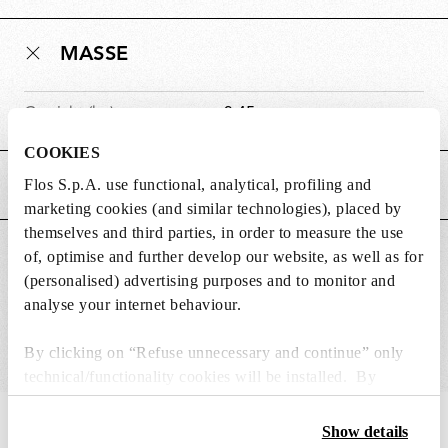
MASSE
Gewicht (kg)
3.45
COOKIES
Flos S.p.A. use functional, analytical, profiling and
HAUPTMERKMALE
marketing cookies (and similar technologies), placed by
themselves and third parties, in order to measure the use
GEEIGNET FÜR
of, optimise and further develop our website, as well as for
(personalised) advertising purposes and to monitor and
analyse your internet behaviour.
By clicking on “Refuse unnecessary and continue” only
technical/functionality cookies will be installed. By
clicking on “Accept all” you consent to the use of all the
cookies. By clicking on “Change settings” you can accept
IN THE SPOTLIGHT
1
von
12
Show details