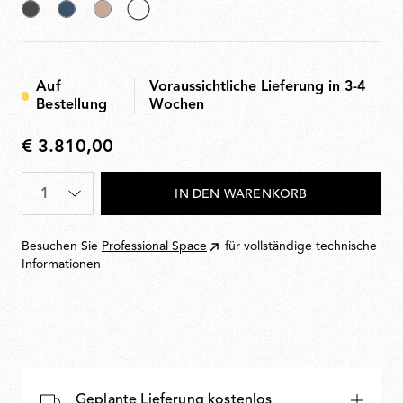
Anthracite
Bay
Nude
ausgewählt
Blue
Off
Metallized
White
Auf
Voraussichtliche Lieferung in 3-4
Bestellung
Wochen
€ 3.810,00
€
3.810,00
Menge
*
IN DEN WARENKORB
Besuchen Sie
Professional Space
für vollständige technische
Informationen
Geplante Lieferung kostenlos