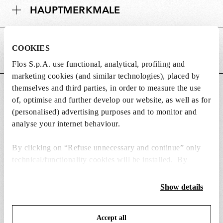
HAUPTMERKMALE
e
STROMVERSORGUNG UND
COOKIES
STEUERUNG
Flos S.p.A. use functional, analytical, profiling and
marketing cookies (and similar technologies), placed by
themselves and third parties, in order to measure the use
DOWNLOADS
of, optimise and further develop our website, as well as for
(personalised) advertising purposes and to monitor and
analyse your internet behaviour.
By clicking on “Refuse unnecessary and continue” only
ERSATZTEILE & ZUBEHÖR
Alle anzeigen (8)
technical/functionality cookies will be installed. By
clicking on “Accept all” you consent to the use of all the
cookies. By clicking on “Change settings” you can accept
Show details
or refuse cookies on the basis on your preferences and
save your choices. You can modify your options anytime.
Accept all
To know more refer to our
Cookie Policy
.