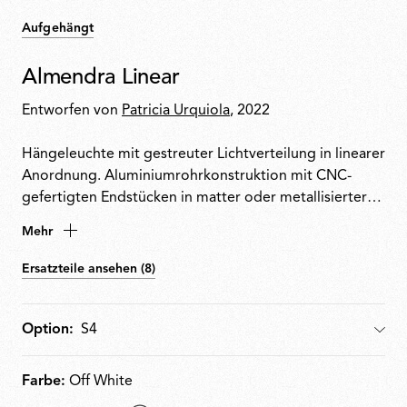
Aufgehängt
Almendra Linear
Entworfen von
Patricia Urquiola
, 2022
Hängeleuchte mit gestreuter Lichtverteilung in linearer
Anordnung. Aluminiumrohrkonstruktion mit CNC-
gefertigten Endstücken in matter oder metallisierter
Ausführung. Integrierte Edge Lighting-Technologie.
Mehr
Die Leuchteneinheiten können in 60°-Schritten
gedreht werden, um die Abstrahlrichtung anzupassen.
Ersatzteile ansehen (8)
Deckenrosette aus mattweißem Metall mit integrierter
Elektronik, die 110 V, DALI oder Push-Dim-Dimmung
unterstützt.
Option:
Option
Farbe:
Off White