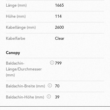
Länge (mm)
1665
Höhe (mm)
114
Kabellänge (mm)
2600
Kabelfarbe
Clear
Canopy
M
Baldachin-
799
a
Länge/Durchmesser
ß
(mm)
e
M
Baldachin-Breite (mm)
70
a
M
Baldachin-Höhe (mm)
39
ß
a
e
ß