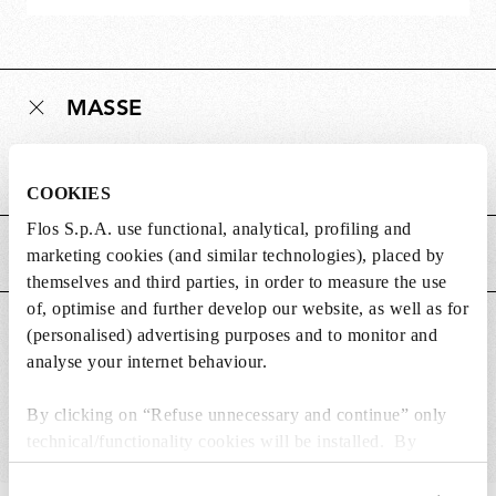
MASSE
Gewicht (kg)
0.15
COOKIES
Flos S.p.A. use functional, analytical, profiling and
HAUPTMERKMALE
marketing cookies (and similar technologies), placed by
themselves and third parties, in order to measure the use
of, optimise and further develop our website, as well as for
GEEIGNET FÜR
(personalised) advertising purposes and to monitor and
analyse your internet behaviour.
By clicking on “Refuse unnecessary and continue” only
technical/functionality cookies will be installed. By
clicking on “Accept all” you consent to the use of all the
cookies. By clicking on “Change settings” you can accept