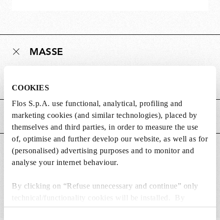
MASSE
Gewicht (kg)
0.01
COOKIES
Flos S.p.A. use functional, analytical, profiling and
marketing cookies (and similar technologies), placed by
HAUPTMERKMALE
themselves and third parties, in order to measure the use
of, optimise and further develop our website, as well as for
(personalised) advertising purposes and to monitor and
GEEIGNET FÜR
analyse your internet behaviour.
By clicking on “Refuse unnecessary and continue” only
technical/functionality cookies will be installed. By
clicking on “Accept all” you consent to the use of all the