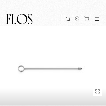
Zum
Zum
Zur
Zur
Hauptinhalt
Hauptmenü
Suchleiste
Fußzeile
wechseln
wechseln
wechseln
wechseln
Vollbild