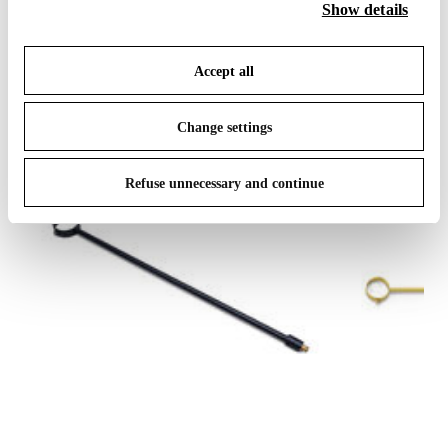
cookies. By clicking on “Change settings” you can accept
Show details
or refuse cookies on the basis on your preferences and
IN THE SPOTLIGHT
1
von
12
save your choices. You can modify your options anytime.
Accept all
To know more refer to our
Cookie Policy
.
Change settings
Refuse unnecessary and continue