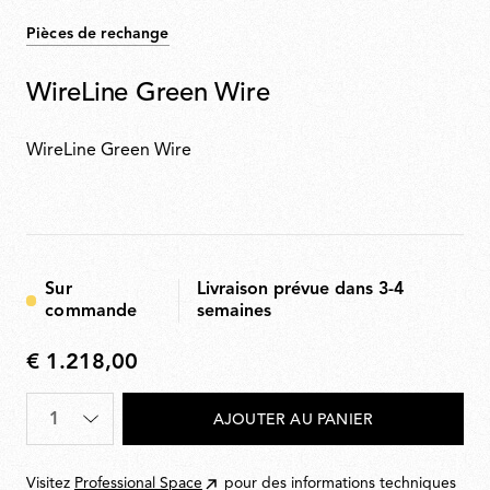
Pièces de rechange
WireLine Green Wire
WireLine Green Wire
Sur
Livraison prévue dans 3-4
commande
semaines
€ 1.218,00
€
1.218,00
Quantité
*
AJOUTER AU PANIER
Visitez
Professional Space
pour des informations techniques