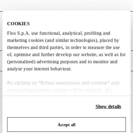
DIMENSIONS
COOKIES
Flos S.p.A. use functional, analytical, profiling and
Poids (kg)
2.2
marketing cookies (and similar technologies), placed by
themselves and third parties, in order to measure the use
of, optimise and further develop our website, as well as for
CARACTÉRISTIQUES PRINCIPALES
(personalised) advertising purposes and to monitor and
analyse your internet behaviour.
CONVIENT POUR
By clicking on “Refuse unnecessary and continue” only
technical/functionality cookies will be installed. By
clicking on “Accept all” you consent to the use of all the
cookies. By clicking on “Change settings” you can accept
Show details
or refuse cookies on the basis on your preferences and
save your choices. You can modify your options anytime.
Accept all
To know more refer to our
Cookie Policy
.