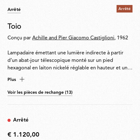
Arrêté
Arrêté
Toio
Conçu par
Achille and Pier Giacomo Castiglioni
, 1962
Lampadaire émettant une lumière indirecte à partir
d’un abat-jour télescopique monté sur un pied
hexagonal en laiton nickelé réglable en hauteur et une
base en cornière et acier moulé. Les anneaux de canne
Plus
à pêche relient le câble d’alimentation avec variateur
électronique au transformateur visible à la base.
Voir les pièces de rechange (13)
Arrêté
€ 1.120,00
€