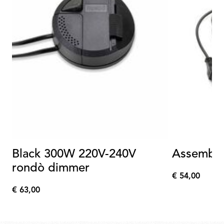
Black 300W 220V-240V
Assembly 
rondò dimmer
€ 54,00
€
€ 63,00
54,00
€
63,00