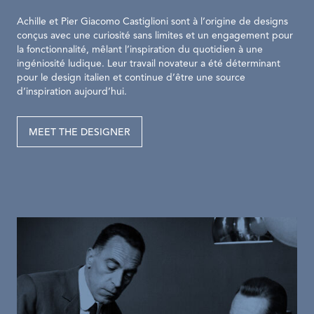
Achille et Pier Giacomo Castiglioni sont à l’origine de designs
conçus avec une curiosité sans limites et un engagement pour
la fonctionnalité, mêlant l’inspiration du quotidien à une
ingéniosité ludique. Leur travail novateur a été déterminant
pour le design italien et continue d’être une source
d’inspiration aujourd’hui.
MEET THE DESIGNER