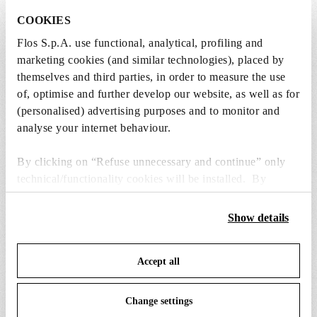
COOKIES
1 x Incandescent Reflector Lamp GX16d 300W
Flos S.p.A. use functional, analytical, profiling and
2750K PAR56 Dimmable - RF17899
marketing cookies (and similar technologies), placed by
Free
themselves and third parties, in order to measure the use
Included
of, optimise and further develop our website, as well as for
(personalised) advertising purposes and to monitor and
analyse your internet behaviour.
By clicking on “Refuse unnecessary and continue” only
technical/functionality cookies will be installed. By
PIÈCES DE RECHANGE ET
clicking on “Accept all” you consent to the use of all the
Tout afficher (13)
ACCESSOIRES
cookies. By clicking on “Change settings” you can accept
Show details
or refuse cookies on the basis on your preferences and
save your choices. You can modify your options anytime.
Accept all
To know more refer to our
Cookie Policy
.
Change settings