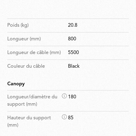
Poids (kg)
20.8
Longueur (mm)
800
Longueur de câble (mm)
5500
Couleur du câble
Black
Canopy
D
Longueur/diamètre du
180
i
support (mm)
m
D
Hauteur du support
85
e
i
(mm)
n
m
s