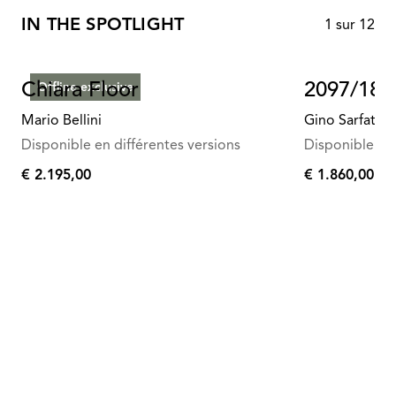
IN THE SPOTLIGHT
1
sur
12
Chiara Floor
2097/18
Offline exclusive
Mario Bellini
Gino Sarfatti
Disponible en différentes versions
Disponible en 
€ 2.195,00
€ 1.860,00
€
€
2.195,00
1.860,00