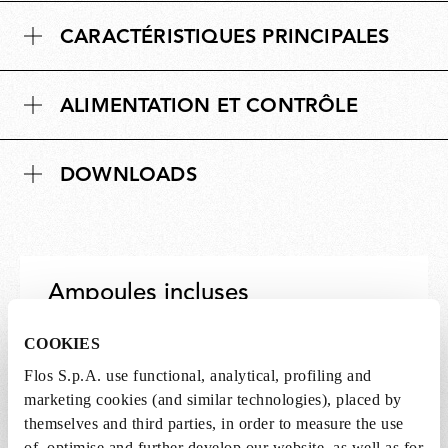
e
i
CARACTÉRISTIQUES PRINCIPALES
n
o
s
n
i
s
ALIMENTATION ET CONTRÔLE
o
n
s
DOWNLOADS
Ampoules incluses
Ce produit est livré avec les ampoules. Si vous le
COOKIES
souhaitez, vous pouvez ajouter un ensemble
Flos S.p.A. use functional, analytical, profiling and
d’ampoules supplémentaire en choisissant
marketing cookies (and similar technologies), placed by
parmi les options recommandées et en
themselves and third parties, in order to measure the use
l’ajoutant au panier.
of, optimise and further develop our website, as well as for