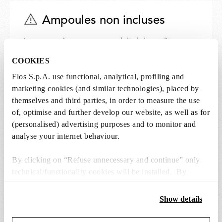
Ampoules non incluses
Les ampoules pour ce produit doivent être
achetées séparément. Vous pouvez choisir
COOKIES
parmi les options recommandées et l’ajouter
Flos S.p.A. use functional, analytical, profiling and
directement au panier.
marketing cookies (and similar technologies), placed by
themselves and third parties, in order to measure the use
1 x LED Lamp 11.5W E27 220-240V 2700K A70 -
of, optimise and further develop our website, as well as for
RF32563
(personalised) advertising purposes and to monitor and
€ 29,00
analyse your internet behaviour.
€
29,00
Ajouter au panier
By clicking on “Refuse unnecessary and continue” only
technical/functionality cookies will be installed. By
clicking on “Accept all” you consent to the use of all the
cookies. By clicking on “Change settings” you can accept
Show details
or refuse cookies on the basis on your preferences and
save your choices. You can modify your options anytime.