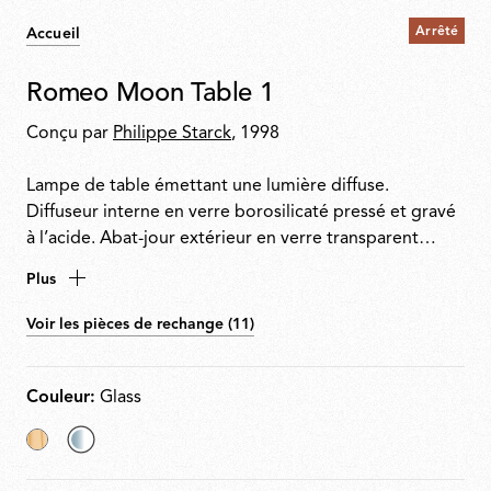
Arrêté
Accueil
Romeo Moon Table 1
Conçu par
Philippe Starck
, 1998
Lampe de table émettant une lumière diffuse.
Diffuseur interne en verre borosilicaté pressé et gravé
à l’acide. Abat-jour extérieur en verre transparent
pressé. Tige en acier peint avec base et fourche en
Plus
aluminium moulé sous pression. Support de diffuseur
en polycarbonate transparent moulé par injection.
Voir les pièces de rechange (11)
Équipé d’un variateur électronique sur le câble
d’alimentation pour un réglage de l’intensité
lumineuse de 0 à 100%.
Couleur:
Glass
Fabric
sélectionné
Glass