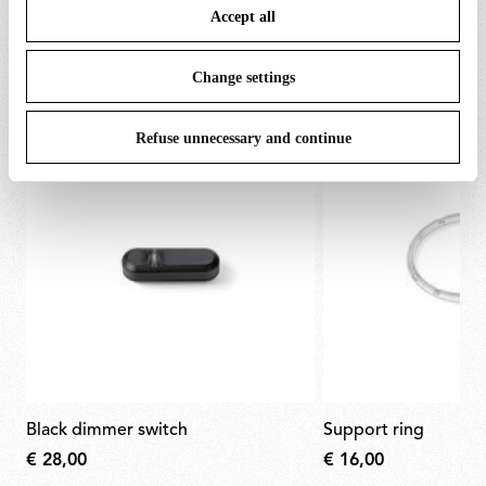
PIÈCES DE RECHANGE ET
Accept all
To know more refer to our
Cookie Policy
.
Tout afficher (11)
ACCESSOIRES
Change settings
Refuse unnecessary and continue
black dimmer switch
support ring
€ 28,00
€ 16,00