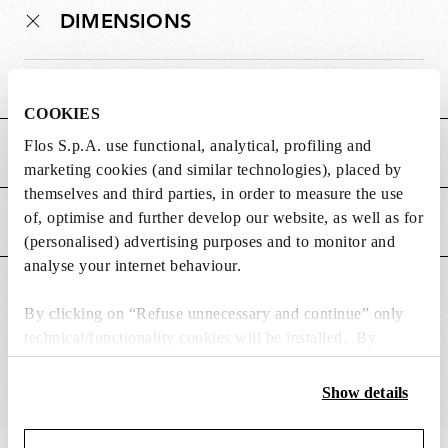
DIMENSIONS
Poids (kg)
0.12
COOKIES
Flos S.p.A. use functional, analytical, profiling and
CARACTÉRISTIQUES PRINCIPALES
marketing cookies (and similar technologies), placed by
themselves and third parties, in order to measure the use
of, optimise and further develop our website, as well as for
ALIMENTATION ET CONTRÔLE
(personalised) advertising purposes and to monitor and
analyse your internet behaviour.
CONVIENT POUR
By clicking on “Refuse unnecessary and continue” only
technical/functionality cookies will be installed. By
clicking on “Accept all” you consent to the use of all the
cookies. By clicking on “Change settings” you can accept
Show details
or refuse cookies on the basis on your preferences and
save your choices. You can modify your options anytime.