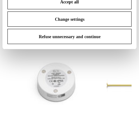
Accept all
To know more refer to our
Cookie Policy
.
IN THE SPOTLIGHT
1
sur
12
Change settings
Offline exclusive
Refuse unnecessary and continue