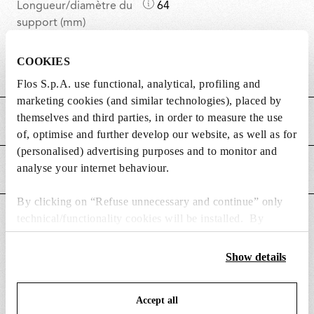
D
Longueur/diamètre du
64
i
support (mm)
m
D
Hauteur du support
20
e
COOKIES
i
(mm)
n
Flos S.p.A. use functional, analytical, profiling and
m
s
marketing cookies (and similar technologies), placed by
e
i
themselves and third parties, in order to measure the use
CARACTÉRISTIQUES PRINCIPALES
n
o
of, optimise and further develop our website, as well as for
s
n
(personalised) advertising purposes and to monitor and
i
s
analyse your internet behaviour.
ALIMENTATION ET CONTRÔLE
o
n
By clicking on “Refuse unnecessary and continue” only
s
technical/functionality cookies will be installed. By
DOWNLOADS
clicking on “Accept all” you consent to the use of all the
cookies. By clicking on “Change settings” you can accept
Show details
or refuse cookies on the basis on your preferences and
save your choices. You can modify your options anytime.
Accept all
To know more refer to our
Cookie Policy
.
PIÈCES DE RECHANGE ET