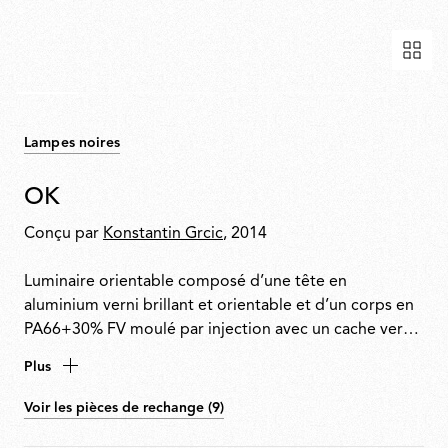
Lampes noires
OK
Conçu par
Konstantin Grcic
, 2014
Luminaire orientable composé d’une tête en
aluminium verni brillant et orientable et d’un corps en
PA66+30% FV moulé par injection avec un cache verni.
La tête pivote à 360° et coulisse verticalement le long
Plus
d’un câble en acier (longueur utile 4000mm) tendu
entre le plafond et le sol. Interrupteur tactile intégré
Voir les pièces de rechange (9)
pour l’allumage, l’extinction et la gradation.