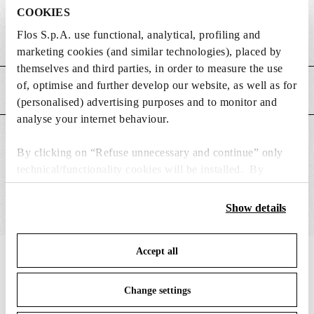
COOKIES
Flos S.p.A. use functional, analytical, profiling and
Poids (kg)
0.22
marketing cookies (and similar technologies), placed by
themselves and third parties, in order to measure the use
of, optimise and further develop our website, as well as for
CARACTÉRISTIQUES PRINCIPALES
(personalised) advertising purposes and to monitor and
analyse your internet behaviour.
CONVIENT POUR
By clicking on “Refuse unnecessary and continue” only
technical/functionality cookies will be installed. By
clicking on “Accept all” you consent to the use of all the
cookies. By clicking on “Change settings” you can accept
Show details
or refuse cookies on the basis on your preferences and
save your choices. You can modify your options anytime.
Accept all
To know more refer to our
Cookie Policy
.
IN THE SPOTLIGHT
1
sur
12
Change settings
Glo-Ball Basic