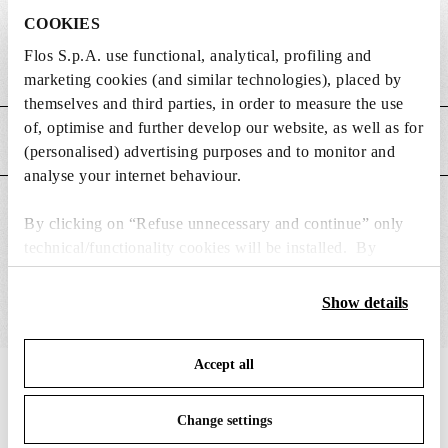
DIMENSIONS
COOKIES
Flos S.p.A. use functional, analytical, profiling and
Poids (kg)
0.07
marketing cookies (and similar technologies), placed by
themselves and third parties, in order to measure the use
of, optimise and further develop our website, as well as for
CARACTÉRISTIQUES PRINCIPALES
(personalised) advertising purposes and to monitor and
analyse your internet behaviour.
CONVIENT POUR
By clicking on “Refuse unnecessary and continue” only
technical/functionality cookies will be installed. By
clicking on “Accept all” you consent to the use of all the
cookies. By clicking on “Change settings” you can accept
Show details
or refuse cookies on the basis on your preferences and
save your choices. You can modify your options anytime.
Accept all
To know more refer to our
Cookie Policy
.
IN THE SPOTLIGHT
1
sur
12
Change settings