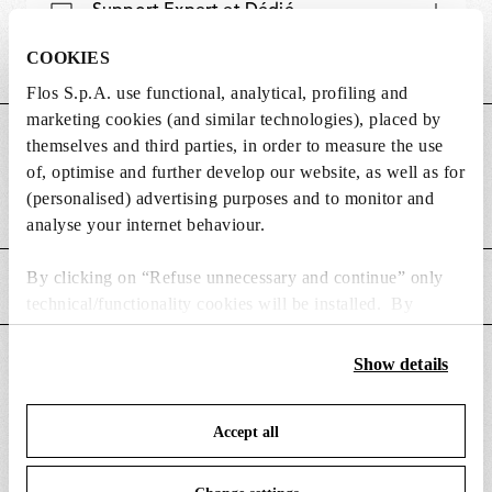
Support Expert et Dédié
COOKIES
Flos S.p.A. use functional, analytical, profiling and
marketing cookies (and similar technologies), placed by
DIMENSIONS
themselves and third parties, in order to measure the use
of, optimise and further develop our website, as well as for
(personalised) advertising purposes and to monitor and
Poids (kg)
0.49
analyse your internet behaviour.
By clicking on “Refuse unnecessary and continue” only
CARACTÉRISTIQUES PRINCIPALES
technical/functionality cookies will be installed. By
clicking on “Accept all” you consent to the use of all the
cookies. By clicking on “Change settings” you can accept
CONVIENT POUR
Show details
or refuse cookies on the basis on your preferences and
save your choices. You can modify your options anytime.
Accept all
To know more refer to our
Cookie Policy
.