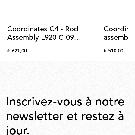
Coordinates C4 - Rod
Coordina
Assembly L920 C-09
assembly
Anodized Champagne
€ 621,00
€ 510,00
€
€
621,00
510,00
Inscrivez-vous à notre
newsletter et restez à
jour.