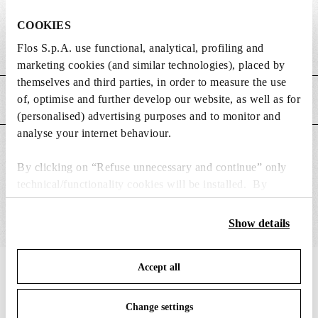
DIMENSIONS
COOKIES
Flos S.p.A. use functional, analytical, profiling and
Poids (kg)
0.15
marketing cookies (and similar technologies), placed by
themselves and third parties, in order to measure the use
of, optimise and further develop our website, as well as for
CARACTÉRISTIQUES PRINCIPALES
(personalised) advertising purposes and to monitor and
analyse your internet behaviour.
CONVIENT POUR
By clicking on “Refuse unnecessary and continue” only
technical/functionality cookies will be installed. By
clicking on “Accept all” you consent to the use of all the
cookies. By clicking on “Change settings” you can accept
Show details
or refuse cookies on the basis on your preferences and
save your choices. You can modify your options anytime.
Accept all
To know more refer to our
Cookie Policy
.
IN THE SPOTLIGHT
1
sur
12
Change settings